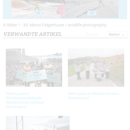
29
30
© Bilder 1 - 30: Marco Felgenhauer / woidlife photography;
VERWANDTE ARTIKEL
Zurück
Weiter
Bildergalerie
Bildergalerie Blinkfestivalen
Biathlonwettkämpfe
(Norwegen)
Blinkfestival Sandnes
(Norwegen)