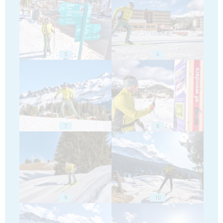
5
6
7
8
9
10