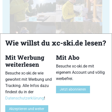
17
18
Wie willst du xc-ski.de lesen?
Mit Werbung
Mit Abo
19
20
weiterlesen
Besuche xc-ski.de mit
eigenem Account und völlig
Besuche xc-ski.de wie
werbefrei.
gewohnt mit Werbung und
Tracking. Alle Infos dazu
Jetzt abonnieren
findest du in der
21
22
Datenschutzerklärung
!
Akzeptieren und weiter