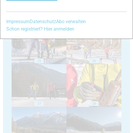
23
24
Impressum
Datenschutz
Abo verwalten
Schon registriert? Hier anmelden
25
26
27
28