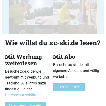
17
18
Wie willst du xc-ski.de lesen?
Mit Werbung
Mit Abo
19
20
weiterlesen
Besuche xc-ski.de mit
eigenem Account und völlig
Besuche xc-ski.de wie
werbefrei.
gewohnt mit Werbung und
Tracking. Alle Infos dazu
Jetzt abonnieren
findest du in der
21
22
Datenschutzerklärung
!
Akzeptieren und weiter