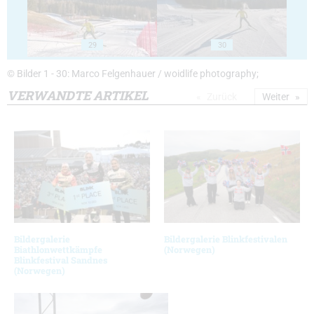
29
30
© Bilder 1 - 30: Marco Felgenhauer / woidlife photography;
VERWANDTE ARTIKEL
Zurück
Weiter
Bildergalerie
Bildergalerie Blinkfestivalen
Biathlonwettkämpfe
(Norwegen)
Blinkfestival Sandnes
(Norwegen)