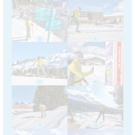
5
6
7
8
9
10