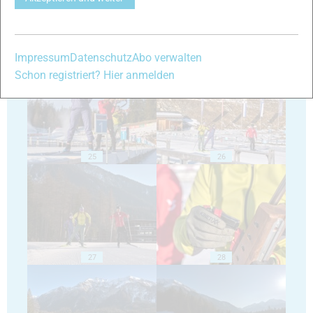
Impressum
Datenschutz
Abo verwalten
23
24
Schon registriert? Hier anmelden
25
26
27
28