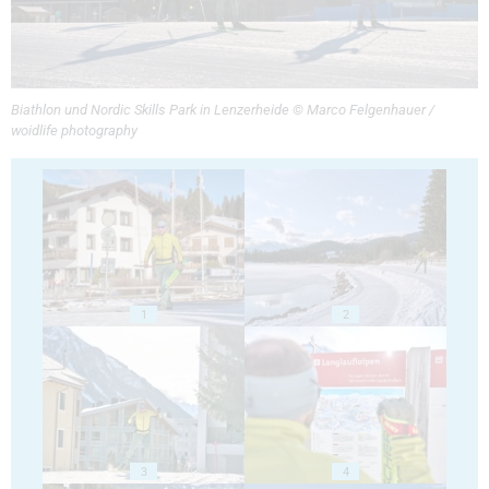
Biathlon und Nordic Skills Park in Lenzerheide © Marco Felgenhauer /
woidlife photography
1
2
3
4