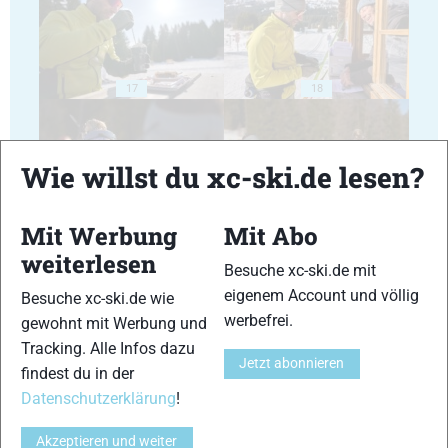
17
18
Wie willst du xc-ski.de lesen?
Mit Werbung
Mit Abo
19
20
weiterlesen
Besuche xc-ski.de mit
eigenem Account und völlig
Besuche xc-ski.de wie
werbefrei.
gewohnt mit Werbung und
Tracking. Alle Infos dazu
Jetzt abonnieren
findest du in der
21
22
Datenschutzerklärung
!
Akzeptieren und weiter