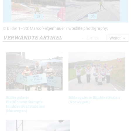
29
30
© Bilder 1 - 30: Marco Felgenhauer / woidlife photography;
VERWANDTE ARTIKEL
Zurück
Weiter
Bildergalerie
Bildergalerie Blinkfestivalen
Biathlonwettkämpfe
(Norwegen)
Blinkfestival Sandnes
(Norwegen)