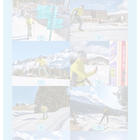
5
6
7
8
9
10