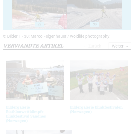
29
30
© Bilder 1 - 30: Marco Felgenhauer / woidlife photography;
VERWANDTE ARTIKEL
Zurück
Weiter
Bildergalerie
Bildergalerie Blinkfestivalen
Biathlonwettkämpfe
(Norwegen)
Blinkfestival Sandnes
(Norwegen)