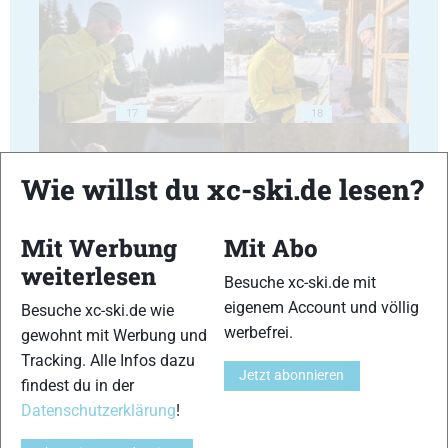
17
18
Wie willst du xc-ski.de lesen?
Mit Werbung
Mit Abo
19
20
weiterlesen
Besuche xc-ski.de mit
eigenem Account und völlig
Besuche xc-ski.de wie
werbefrei.
gewohnt mit Werbung und
Tracking. Alle Infos dazu
Jetzt abonnieren
findest du in der
21
22
Datenschutzerklärung
!