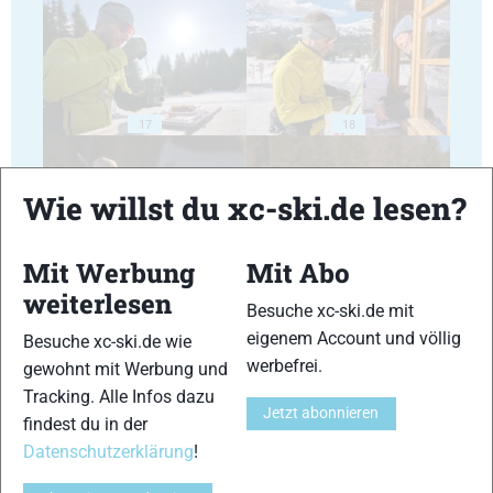
17
18
Wie willst du xc-ski.de lesen?
Mit Werbung
Mit Abo
19
20
weiterlesen
Besuche xc-ski.de mit
eigenem Account und völlig
Besuche xc-ski.de wie
werbefrei.
gewohnt mit Werbung und
Tracking. Alle Infos dazu
Jetzt abonnieren
findest du in der
21
22
Datenschutzerklärung
!