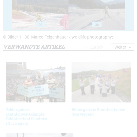
29
30
© Bilder 1 - 30: Marco Felgenhauer / woidlife photography;
VERWANDTE ARTIKEL
Zurück
Weiter
Bildergalerie
Bildergalerie Blinkfestivalen
Biathlonwettkämpfe
(Norwegen)
Blinkfestival Sandnes
(Norwegen)