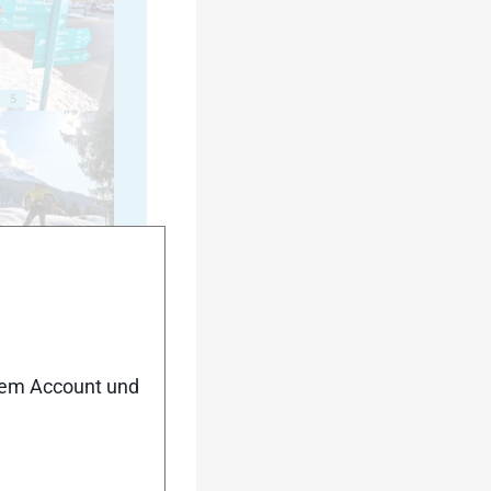
5
10
nem Account und
15