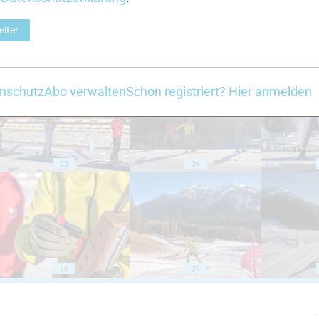
eiter
18
19
nschutz
Abo verwalten
Schon registriert? Hier anmelden
23
24
28
29