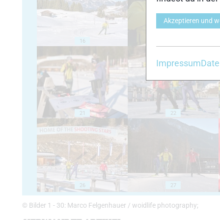
Akzeptieren und w
16
17
Impressum
Date
21
22
26
27
© Bilder 1 - 30: Marco Felgenhauer / woidlife photography;