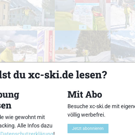
3
4
st du xc-ski.de lesen?
8
9
bung
Mit Abo
sen
Besuche xc-ski.de mit eige
völlig werbefrei.
13
14
de wie gewohnt mit
cking. Alle Infos dazu
Jetzt abonnieren
r
Datenschutzerklärung
!