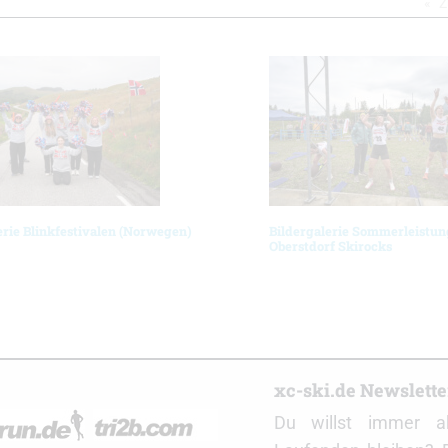
Z
erie Blinkfestivalen (Norwegen)
Bildergalerie Sommerleistun
Oberstdorf Skirocks
r
xc-ski.de Newslett
Du willst immer a