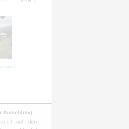
urück
Weiter
gskontrolle
er Anmeldung
ktuell auf dem