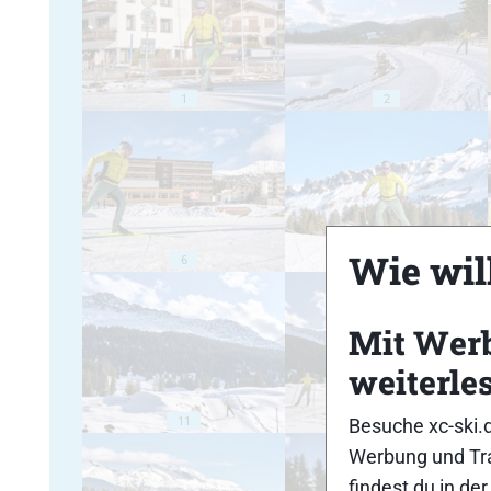
1
2
Wie will
6
7
Mit Wer
weiterle
11
12
Besuche xc-ski.
Werbung und Tra
findest du in de