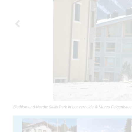
Biathlon und Nordic Skills Park in Lenzerheide © Marco Felgenhaue