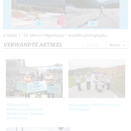
29
30
© Bilder 1 - 30: Marco Felgenhauer / woidlife photography;
VERWANDTE ARTIKEL
Zurück
Weiter
Bildergalerie
Bildergalerie Blinkfestivalen
Biathlonwettkämpfe
(Norwegen)
Blinkfestival Sandnes
(Norwegen)