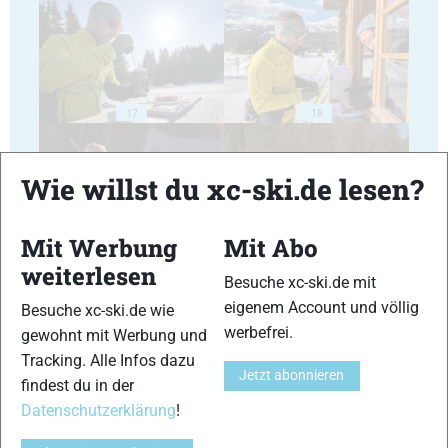
17
18
Wie willst du xc-ski.de lesen?
Mit Werbung
Mit Abo
19
20
weiterlesen
Besuche xc-ski.de mit
eigenem Account und völlig
Besuche xc-ski.de wie
werbefrei.
gewohnt mit Werbung und
Tracking. Alle Infos dazu
Jetzt abonnieren
findest du in der
21
22
Datenschutzerklärung
!