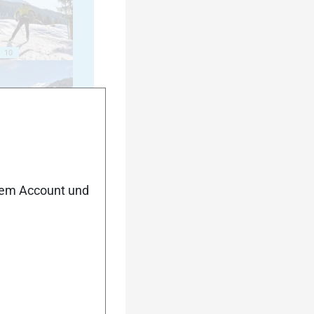
10
15
nem Account und
20