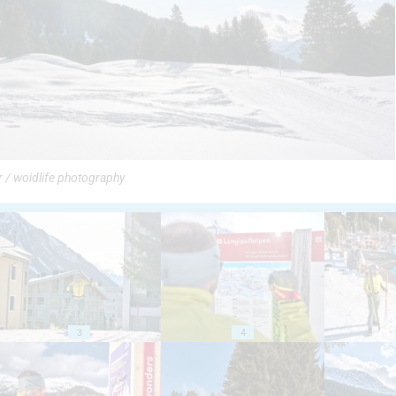
r / woidlife photography
3
4