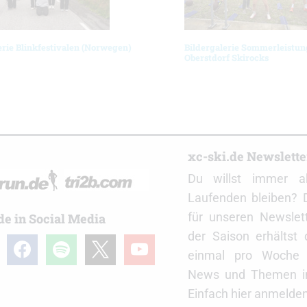
erie Blinkfestivalen (Norwegen)
Bildergalerie Sommerleistun
Oberstdorf Skirocks
r
xc-ski.de Newslett
Du willst immer a
Laufenden bleiben? 
für unseren Newslet
de in Social Media
der Saison erhältst
gram
facebook
spotify
x
youtube
einmal pro Woche d
News und Themen in
Einfach hier anmelden