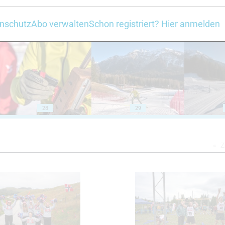
nschutz
Abo verwalten
Schon registriert? Hier anmelden
23
24
28
29
Z