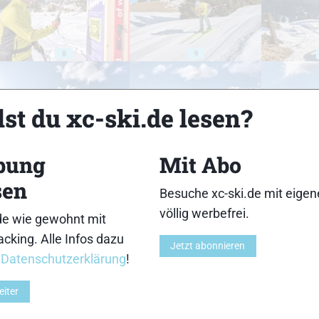
8
9
st du xc-ski.de lesen?
bung
Mit Abo
13
14
sen
Besuche xc-ski.de mit eige
völlig werbefrei.
de wie gewohnt mit
cking. Alle Infos dazu
Jetzt abonnieren
r
Datenschutzerklärung
!
18
19
eiter