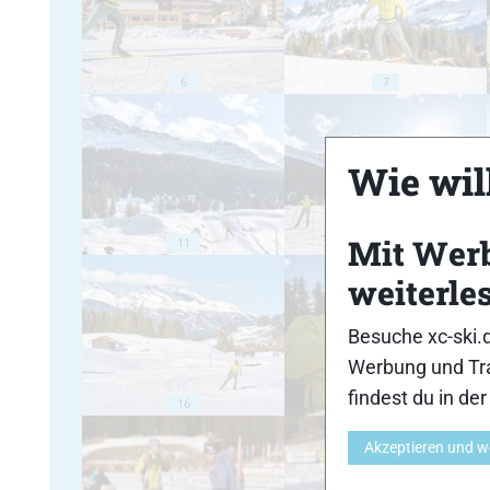
6
7
Wie will
Mit Wer
11
12
weiterle
Besuche xc-ski.
Werbung und Tra
findest du in de
16
17
Akzeptieren und w