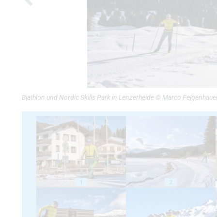
Biathlon und Nordic Skills Park in Lenzerheide © Marco Felgenhaue
1
2