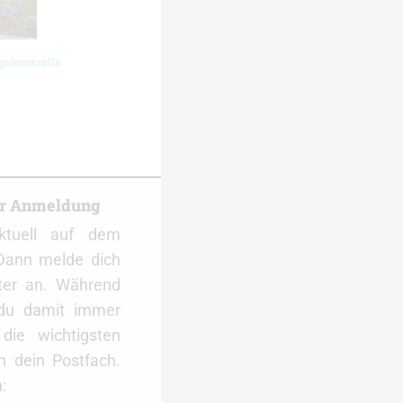
gskontrolle
er Anmeldung
ktuell auf dem
Dann melde dich
ter an. Während
 du damit immer
ie wichtigsten
 dein Postfach.
: