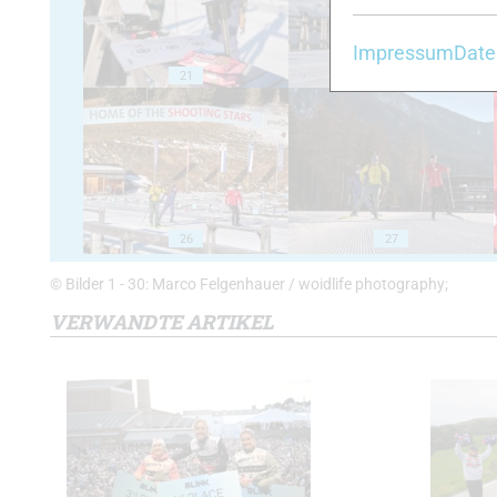
Impressum
Date
21
22
26
27
© Bilder 1 - 30: Marco Felgenhauer / woidlife photography;
VERWANDTE ARTIKEL