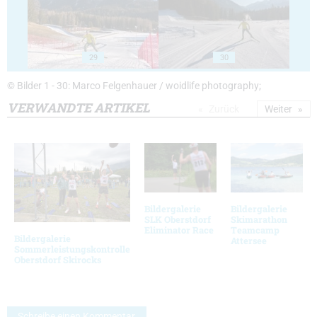
29
30
© Bilder 1 - 30: Marco Felgenhauer / woidlife photography;
VERWANDTE ARTIKEL
Zurück
Weiter
Bildergalerie
Bildergalerie
SLK Oberstdorf
Skimarathon
Eliminator Race
Teamcamp
Bildergalerie
Attersee
Sommerleistungskontrolle
Oberstdorf Skirocks
Schreibe einen Kommentar