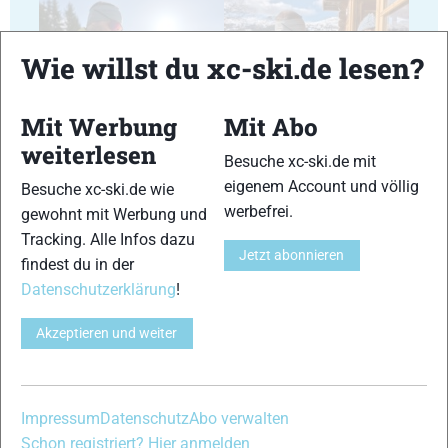
Wie willst du xc-ski.de lesen?
17
18
Mit Werbung
Mit Abo
weiterlesen
Besuche xc-ski.de mit
eigenem Account und völlig
Besuche xc-ski.de wie
werbefrei.
gewohnt mit Werbung und
Tracking. Alle Infos dazu
Jetzt abonnieren
19
20
findest du in der
Datenschutzerklärung
!
Akzeptieren und weiter
21
22
Impressum
Datenschutz
Abo verwalten
Schon registriert? Hier anmelden