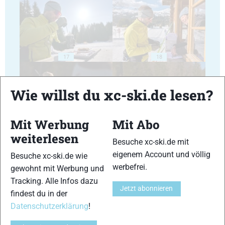
17
18
Wie willst du xc-ski.de lesen?
Mit Werbung
Mit Abo
19
20
weiterlesen
Besuche xc-ski.de mit
eigenem Account und völlig
Besuche xc-ski.de wie
werbefrei.
gewohnt mit Werbung und
Tracking. Alle Infos dazu
Jetzt abonnieren
findest du in der
21
22
Datenschutzerklärung
!