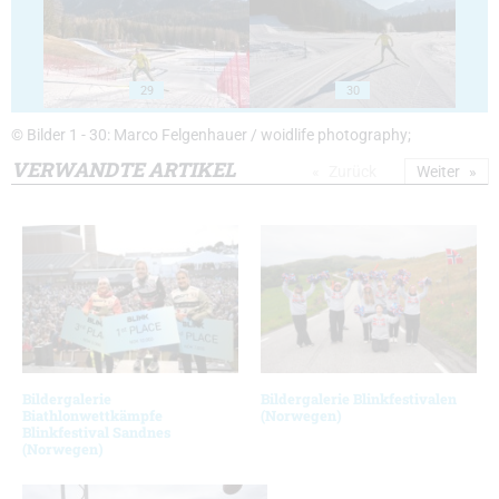
29
30
© Bilder 1 - 30: Marco Felgenhauer / woidlife photography;
VERWANDTE ARTIKEL
Zurück
Weiter
Bildergalerie
Bildergalerie Blinkfestivalen
Biathlonwettkämpfe
(Norwegen)
Blinkfestival Sandnes
(Norwegen)