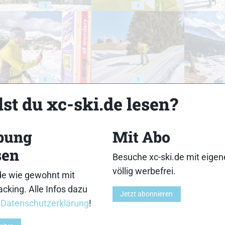
3
4
8
9
st du xc-ski.de lesen?
bung
Mit Abo
sen
13
14
Besuche xc-ski.de mit eige
völlig werbefrei.
de wie gewohnt mit
cking. Alle Infos dazu
Jetzt abonnieren
r
Datenschutzerklärung
!