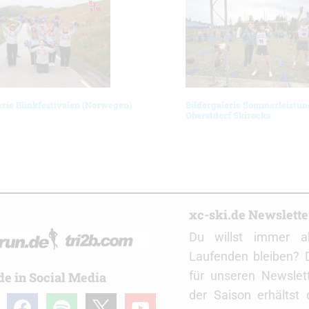
erie Blinkfestivalen (Norwegen)
Bildergalerie Sommerleistun
Oberstdorf Skirocks
r
xc-ski.de Newslett
Du willst immer a
Laufenden bleiben? 
für unseren Newslet
de in Social Media
der Saison erhältst
gram
facebook
spotify
x
youtube