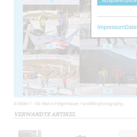
Akzeptieren und w
16
17
Impressum
Date
21
22
26
27
© Bilder 1 - 30: Marco Felgenhauer / woidlife photography;
VERWANDTE ARTIKEL