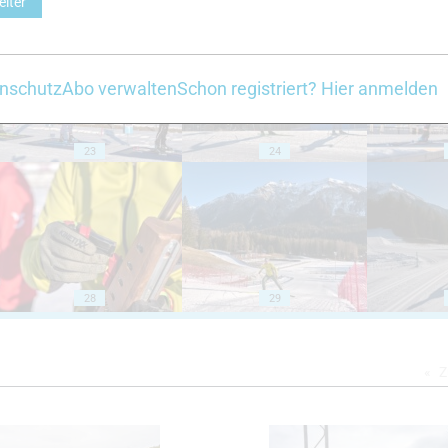
eiter
18
19
nschutz
Abo verwalten
Schon registriert? Hier anmelden
23
24
28
29
Z