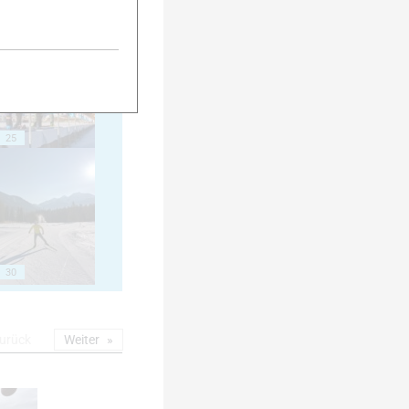
20
25
30
urück
Weiter