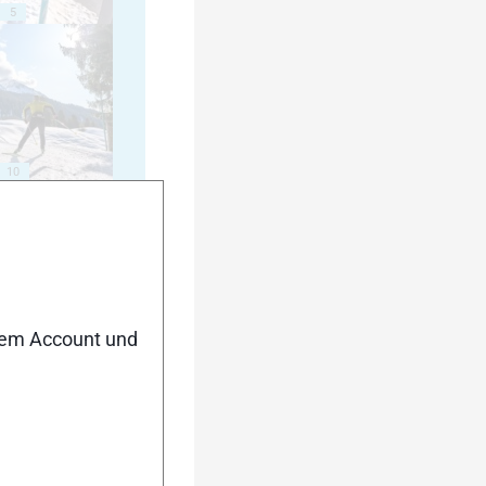
5
10
15
nem Account und