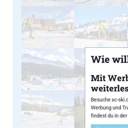
1
2
6
7
Wie will
Mit Wer
weiterle
11
12
Besuche xc-ski.
Werbung und Tra
findest du in de