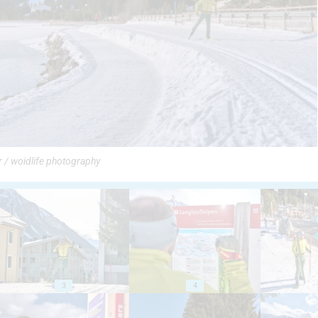
r / woidlife photography
3
4