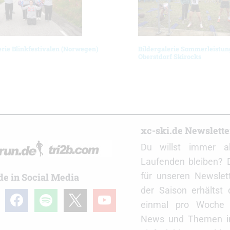
erie Blinkfestivalen (Norwegen)
Bildergalerie Sommerleistun
Oberstdorf Skirocks
r
xc-ski.de Newslett
Du willst immer a
Laufenden bleiben? 
für unseren Newslet
de in Social Media
der Saison erhältst
gram
facebook
spotify
x
youtube
einmal pro Woche d
News und Themen in