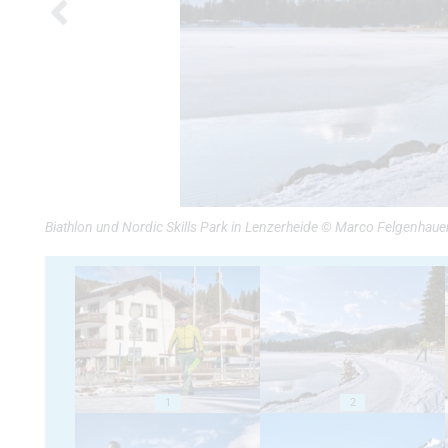
Biathlon und Nordic Skills Park in Lenzerheide © Marco Felgenhaue
1
2