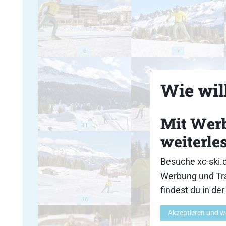
6
7
Wie will
Mit Wer
11
12
weiterle
Besuche xc-ski.
Werbung und Tra
findest du in de
16
17
Akzeptieren und w