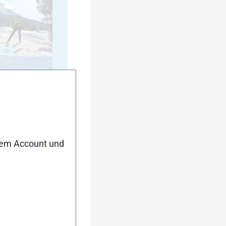
10
15
nem Account und
20