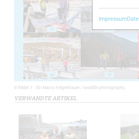
Impressum
Date
21
22
26
27
© Bilder 1 - 30: Marco Felgenhauer / woidlife photography;
VERWANDTE ARTIKEL