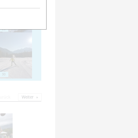
25
30
urück
Weiter