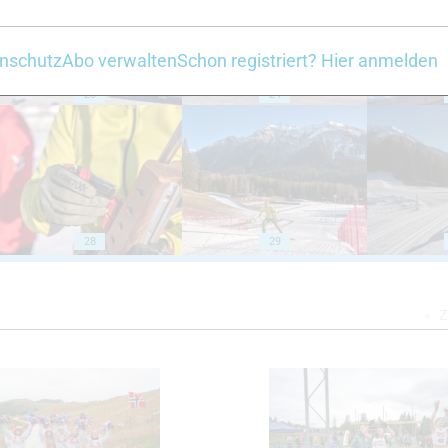
nschutz
Abo verwalten
Schon registriert? Hier anmelden
23
24
28
29
Z