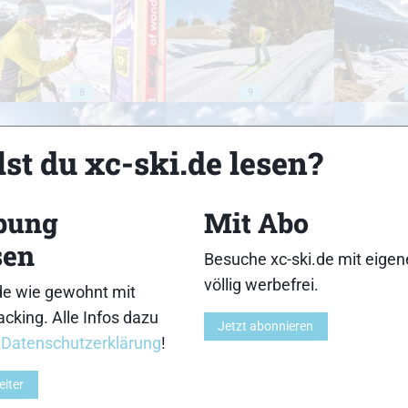
8
9
st du xc-ski.de lesen?
bung
Mit Abo
13
14
sen
Besuche xc-ski.de mit eige
völlig werbefrei.
de wie gewohnt mit
cking. Alle Infos dazu
Jetzt abonnieren
r
Datenschutzerklärung
!
18
19
eiter