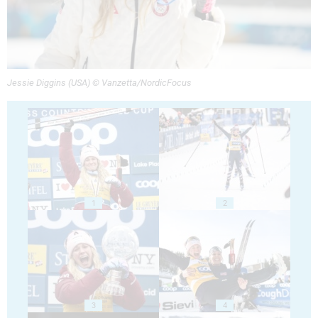
Jessie Diggins (USA) © Vanzetta/NordicFocus
1
2
3
4