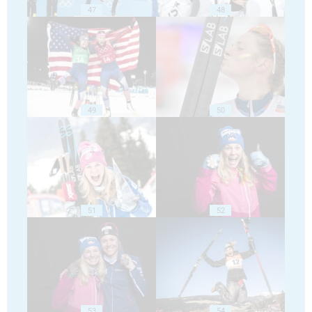
47
48
49
50
51
52
53
54