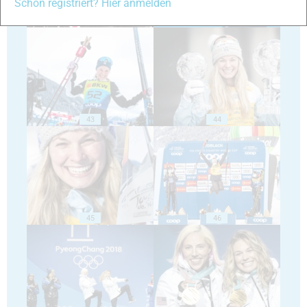
Schon registriert? Hier anmelden
41
42
43
44
45
46