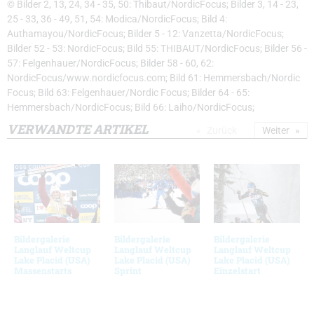
© Bilder 2, 13, 24, 34 - 35, 50: Thibaut/NordicFocus; Bilder 3, 14 - 23,
25 - 33, 36 - 49, 51, 54: Modica/NordicFocus; Bild 4:
Authamayou/NordicFocus; Bilder 5 - 12: Vanzetta/NordicFocus;
Bilder 52 - 53: NordicFocus; Bild 55: THIBAUT/NordicFocus; Bilder 56 -
57: Felgenhauer/NordicFocus; Bilder 58 - 60, 62:
NordicFocus/www.nordicfocus.com; Bild 61: Hemmersbach/Nordic
Focus; Bild 63: Felgenhauer/Nordic Focus; Bilder 64 - 65:
Hemmersbach/NordicFocus; Bild 66: Laiho/NordicFocus;
VERWANDTE ARTIKEL
Zurück
Weiter
Bildergalerie
Bildergalerie
Bildergalerie
Langlauf Weltcup
Langlauf Weltcup
Langlauf Weltcup
Lake Placid (USA)
Lake Placid (USA)
Lake Placid (USA)
Massenstarts
Sprint
Einzelstart