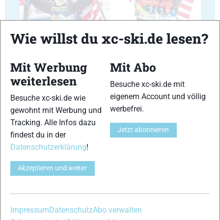
35
36
Wie willst du xc-ski.de lesen?
Mit Werbung
Mit Abo
weiterlesen
Besuche xc-ski.de mit
37
38
eigenem Account und völlig
Besuche xc-ski.de wie
werbefrei.
gewohnt mit Werbung und
Tracking. Alle Infos dazu
Jetzt abonnieren
findest du in der
Datenschutzerklärung
!
39
40
Akzeptieren und weiter
Impressum
Datenschutz
Abo verwalten