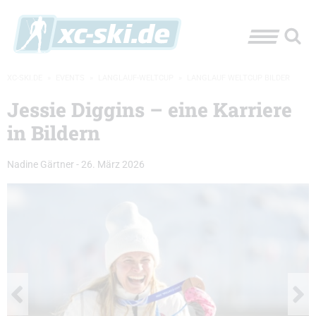
XC-SKI.DE
»
EVENTS
»
LANGLAUF-WELTCUP
»
LANGLAUF WELTCUP BILDER
Jessie Diggins – eine Karriere
in Bildern
Nadine Gärtner
-
26. März 2026