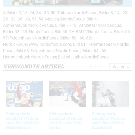
65
66
© Bilder 2, 13, 24, 34 - 35, 50: Thibaut/NordicFocus; Bilder 3, 14 - 23,
25 - 33, 36 - 49, 51, 54: Modica/NordicFocus; Bild 4:
Authamayou/NordicFocus; Bilder 5 - 12: Vanzetta/NordicFocus;
Bilder 52 - 53: NordicFocus; Bild 55: THIBAUT/NordicFocus; Bilder 56 -
57: Felgenhauer/NordicFocus; Bilder 58 - 60, 62:
NordicFocus/www.nordicfocus.com; Bild 61: Hemmersbach/Nordic
Focus; Bild 63: Felgenhauer/Nordic Focus; Bilder 64 - 65:
Hemmersbach/NordicFocus; Bild 66: Laiho/NordicFocus;
VERWANDTE ARTIKEL
Zurück
Weiter
Bildergalerie
Bildergalerie
Bildergalerie
Langlauf Weltcup
Langlauf Weltcup
Langlauf Weltcup
Lake Placid (USA)
Lake Placid (USA)
Lake Placid (USA)
Massenstarts
Sprint
Einzelstart