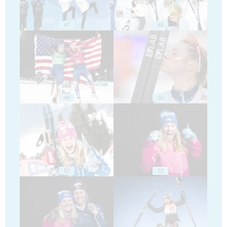
47
48
49
50
51
52