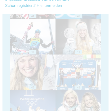
Schon registriert? Hier anmelden
41
42
43
44
45
46