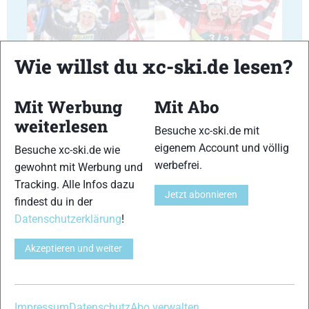
35
36
Wie willst du xc-ski.de lesen?
Mit Werbung
Mit Abo
weiterlesen
Besuche xc-ski.de mit
eigenem Account und völlig
Besuche xc-ski.de wie
37
38
werbefrei.
gewohnt mit Werbung und
Tracking. Alle Infos dazu
Jetzt abonnieren
findest du in der
Datenschutzerklärung
!
Akzeptieren und weiter
39
40
Impressum
Datenschutz
Abo verwalten