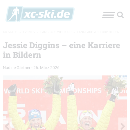
XC-SKI.DE
»
EVENTS
»
LANGLAUF-WELTCUP
»
LANGLAUF WELTCUP BILDER
Jessie Diggins – eine Karriere
in Bildern
Nadine Gärtner
-
26. März 2026