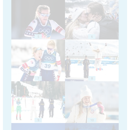
5
6
7
8
9
10