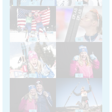
47
48
49
50
51
52
53
54