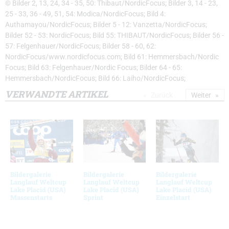
© Bilder 2, 13, 24, 34 - 35, 50: Thibaut/NordicFocus; Bilder 3, 14 - 23,
25 - 33, 36 - 49, 51, 54: Modica/NordicFocus; Bild 4:
Authamayou/NordicFocus; Bilder 5 - 12: Vanzetta/NordicFocus;
Bilder 52 - 53: NordicFocus; Bild 55: THIBAUT/NordicFocus; Bilder 56 -
57: Felgenhauer/NordicFocus; Bilder 58 - 60, 62:
NordicFocus/www.nordicfocus.com; Bild 61: Hemmersbach/Nordic
Focus; Bild 63: Felgenhauer/Nordic Focus; Bilder 64 - 65:
Hemmersbach/NordicFocus; Bild 66: Laiho/NordicFocus;
VERWANDTE ARTIKEL
Zurück
Weiter
Bildergalerie
Bildergalerie
Bildergalerie
Langlauf Weltcup
Langlauf Weltcup
Langlauf Weltcup
Lake Placid (USA)
Lake Placid (USA)
Lake Placid (USA)
Massenstarts
Sprint
Einzelstart