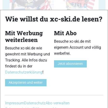
35
36
Wie willst du xc-ski.de lesen?
Mit Werbung
Mit Abo
weiterlesen
Besuche xc-ski.de mit
37
38
eigenem Account und völlig
Besuche xc-ski.de wie
werbefrei.
gewohnt mit Werbung und
Tracking. Alle Infos dazu
Jetzt abonnieren
findest du in der
Datenschutzerklärung
!
39
40
Akzeptieren und weiter
Impressum
Datenschutz
Abo verwalten