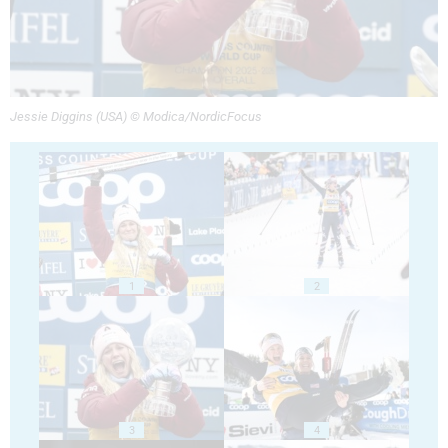
Jessie Diggins (USA) © Modica/NordicFocus
1
2
3
4