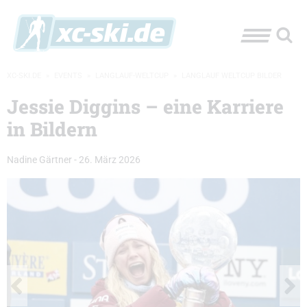
XC-SKI.DE
»
EVENTS
»
LANGLAUF-WELTCUP
»
LANGLAUF WELTCUP BILDER
Jessie Diggins – eine Karriere
in Bildern
Nadine Gärtner
-
26. März 2026