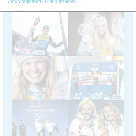
Schon registriert? Hier anmelden
41
42
43
44
45
46