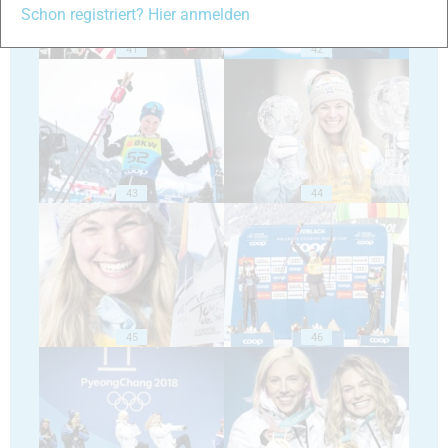
Schon registriert? Hier anmelden
41
42
43
44
45
46