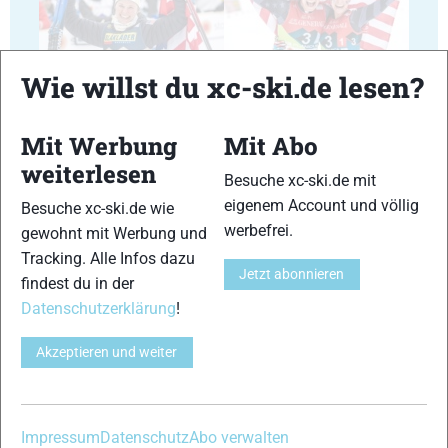
35
36
Wie willst du xc-ski.de lesen?
Mit Werbung
Mit Abo
weiterlesen
Besuche xc-ski.de mit
eigenem Account und völlig
Besuche xc-ski.de wie
37
38
werbefrei.
gewohnt mit Werbung und
Tracking. Alle Infos dazu
Jetzt abonnieren
findest du in der
Datenschutzerklärung
!
Akzeptieren und weiter
39
40
Impressum
Datenschutz
Abo verwalten