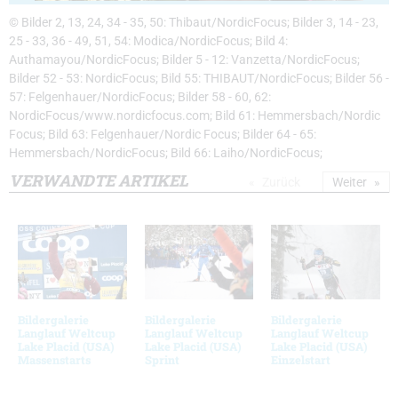
© Bilder 2, 13, 24, 34 - 35, 50: Thibaut/NordicFocus; Bilder 3, 14 - 23,
25 - 33, 36 - 49, 51, 54: Modica/NordicFocus; Bild 4:
Authamayou/NordicFocus; Bilder 5 - 12: Vanzetta/NordicFocus;
Bilder 52 - 53: NordicFocus; Bild 55: THIBAUT/NordicFocus; Bilder 56 -
57: Felgenhauer/NordicFocus; Bilder 58 - 60, 62:
NordicFocus/www.nordicfocus.com; Bild 61: Hemmersbach/Nordic
Focus; Bild 63: Felgenhauer/Nordic Focus; Bilder 64 - 65:
Hemmersbach/NordicFocus; Bild 66: Laiho/NordicFocus;
VERWANDTE ARTIKEL
Zurück
Weiter
Bildergalerie
Bildergalerie
Bildergalerie
Langlauf Weltcup
Langlauf Weltcup
Langlauf Weltcup
Lake Placid (USA)
Lake Placid (USA)
Lake Placid (USA)
Massenstarts
Sprint
Einzelstart