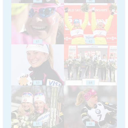
59
60
61
62
63
64
65
66