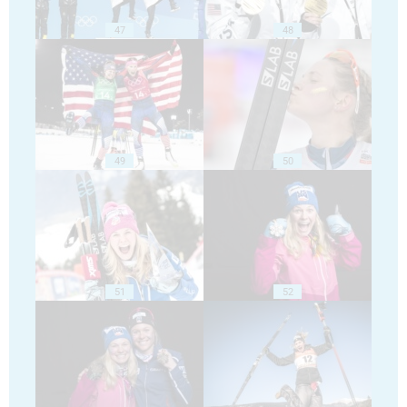
47
48
49
50
51
52