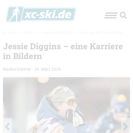
XC-SKI.DE
»
EVENTS
»
LANGLAUF-WELTCUP
»
LANGLAUF WELTCUP BILDER
Jessie Diggins – eine Karriere
in Bildern
Nadine Gärtner
-
26. März 2026