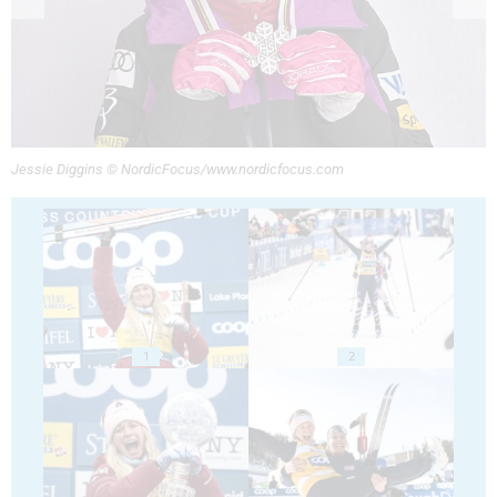
Jessie Diggins © NordicFocus/www.nordicfocus.com
1
2