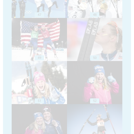
47
48
49
50
51
52