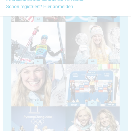
Schon registriert? Hier anmelden
41
42
43
44
45
46