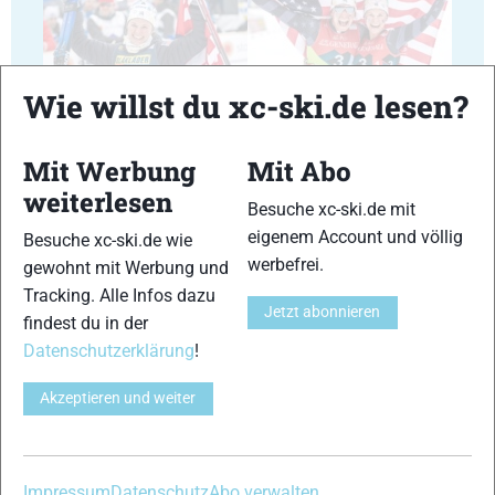
35
36
Wie willst du xc-ski.de lesen?
Mit Werbung
Mit Abo
weiterlesen
Besuche xc-ski.de mit
eigenem Account und völlig
Besuche xc-ski.de wie
37
38
werbefrei.
gewohnt mit Werbung und
Tracking. Alle Infos dazu
Jetzt abonnieren
findest du in der
Datenschutzerklärung
!
Akzeptieren und weiter
39
40
Impressum
Datenschutz
Abo verwalten