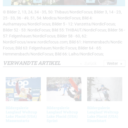
65
66
© Bilder 2, 13, 24, 34 - 35, 50: Thibaut/NordicFocus; Bilder 3, 14 - 23,
25 - 33, 36 - 49, 51, 54: Modica/NordicFocus; Bild 4:
Authamayou/NordicFocus; Bilder 5 - 12: Vanzetta/NordicFocus;
Bilder 52 - 53: NordicFocus; Bild 55: THIBAUT/NordicFocus; Bilder 56 -
57: Felgenhauer/NordicFocus; Bilder 58 - 60, 62:
NordicFocus/www.nordicfocus.com; Bild 61: Hemmersbach/Nordic
Focus; Bild 63: Felgenhauer/Nordic Focus; Bilder 64 - 65:
Hemmersbach/NordicFocus; Bild 66: Laiho/NordicFocus;
VERWANDTE ARTIKEL
Zurück
Weiter
Bildergalerie
Bildergalerie
Bildergalerie
Langlauf Weltcup
Langlauf Weltcup
Langlauf Weltcup
Lake Placid (USA)
Lake Placid (USA)
Lake Placid (USA)
Massenstarts
Sprint
Einzelstart