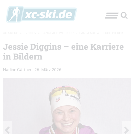
XC-SKI.DE
»
EVENTS
»
LANGLAUF-WELTCUP
»
LANGLAUF WELTCUP BILDER
Jessie Diggins – eine Karriere
in Bildern
Nadine Gärtner
-
26. März 2026