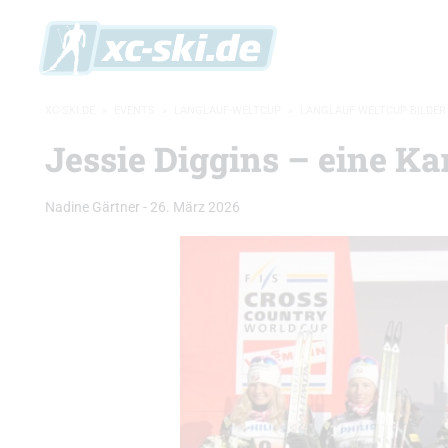
XC-SKI.DE
»
EVENTS
»
LANGLAUF-WELTCUP
»
LANGLAUF WELTCUP BILDER
Jessie Diggins – eine Kar
Nadine Gärtner
-
26. März 2026