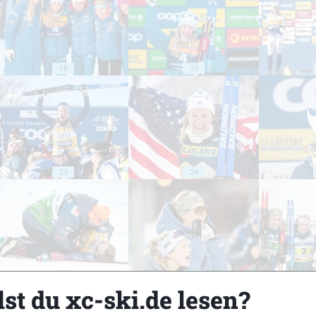
18
19
23
24
28
29
st du xc-ski.de lesen?