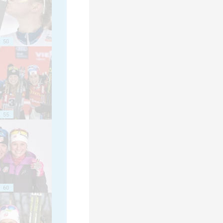
50
55
60