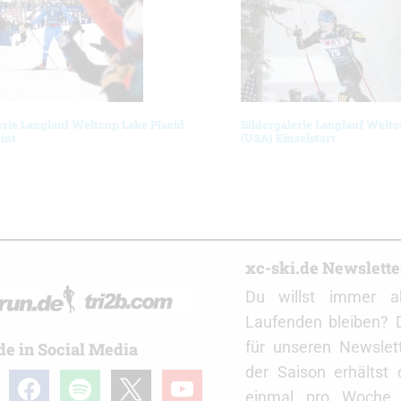
erie Langlauf Weltcup Lake Placid
Bildergalerie Langlauf Weltc
int
(USA) Einzelstart
r
xc-ski.de Newslett
Du willst immer a
Laufenden bleiben? 
für unseren Newslet
de in Social Media
der Saison erhältst
gram
facebook
spotify
x
youtube
einmal pro Woche d