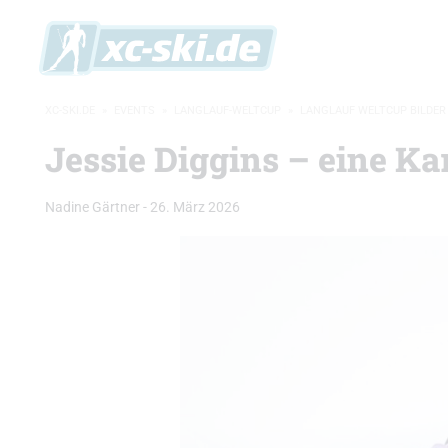
XC-SKI.DE
»
EVENTS
»
LANGLAUF-WELTCUP
»
LANGLAUF WELTCUP BILDER
Jessie Diggins – eine Kar
Nadine Gärtner
-
26. März 2026