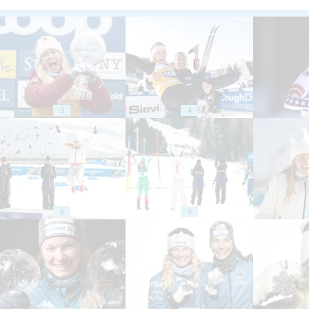
3
4
8
9