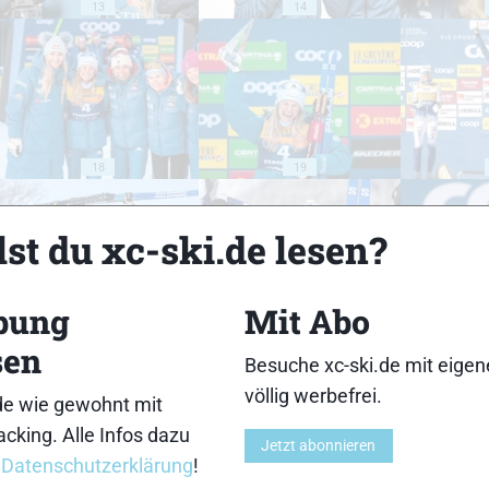
13
14
18
19
st du xc-ski.de lesen?
bung
Mit Abo
23
24
sen
Besuche xc-ski.de mit eige
völlig werbefrei.
de wie gewohnt mit
cking. Alle Infos dazu
Jetzt abonnieren
r
Datenschutzerklärung
!
28
29