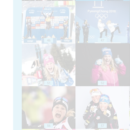
46
47
51
52
56
57