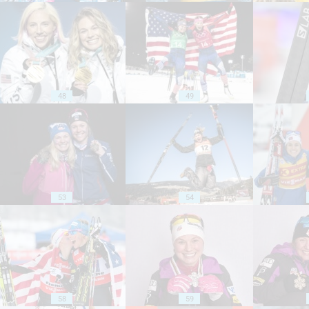
48
49
53
54
58
59