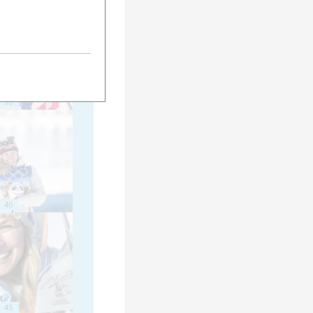
35
40
45