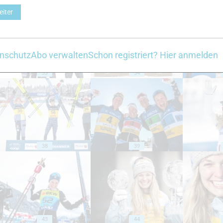
eiter
nschutz
Abo verwalten
Schon registriert? Hier anmelden
33
34
38
39
43
44