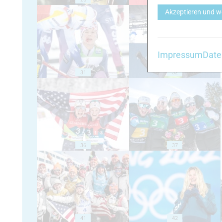
Akzeptieren und w
Impressum
Date
31
32
36
37
41
42