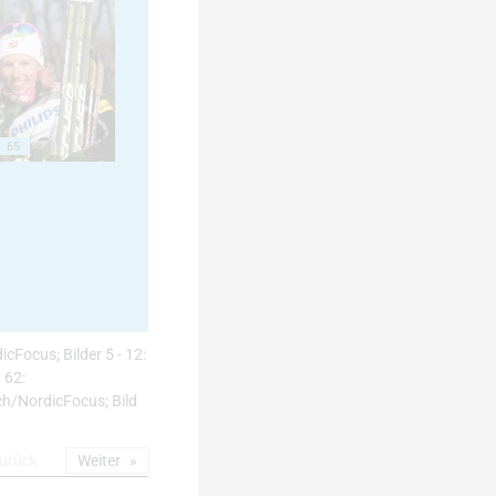
65
icFocus; Bilder 5 - 12:
 62:
h/NordicFocus; Bild
urück
Weiter