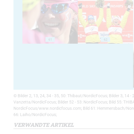
61
62
© Bilder 2, 13, 24, 34 - 35, 50: Thibaut/NordicFocus; Bilder 3, 14 
Vanzetta/NordicFocus; Bilder 52 - 53: NordicFocus; Bild 55: THIBA
NordicFocus/www.nordicfocus.com; Bild 61: Hemmersbach/Nordic 
66: Laiho/NordicFocus;
VERWANDTE ARTIKEL