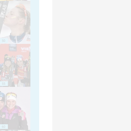
50
55
60