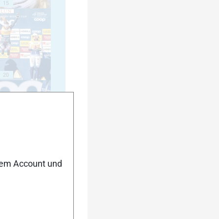
15
20
25
nem Account und
30