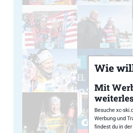
11
12
16
17
Wie will
Mit Wer
21
22
weiterle
Besuche xc-ski.
Werbung und Tra
findest du in de
26
27