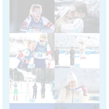
5
6
7
8
9
10