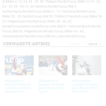
© Bilder 2, 13, 24, 34 - 35, 50: Thibaut/NordicFocus; Bilder 3, 14 - 23,
25 - 33, 36 - 49, 51, 54: Modica/NordicFocus; Bild 4:
Authamayou/NordicFocus; Bilder 5 - 12: Vanzetta/NordicFocus;
Bilder 52 - 53: NordicFocus; Bild 55: THIBAUT/NordicFocus; Bilder 56 -
57: Felgenhauer/NordicFocus; Bilder 58 - 60, 62:
NordicFocus/www.nordicfocus.com; Bild 61: Hemmersbach/Nordic
Focus; Bild 63: Felgenhauer/Nordic Focus; Bilder 64 - 65:
Hemmersbach/NordicFocus; Bild 66: Laiho/NordicFocus;
VERWANDTE ARTIKEL
Zurück
Weiter
Bildergalerie
Bildergalerie
Bildergalerie
Langlauf Weltcup
Langlauf Weltcup
Langlauf Weltcup
Lake Placid (USA)
Lake Placid (USA)
Lake Placid (USA)
Massenstarts
Sprint
Einzelstart