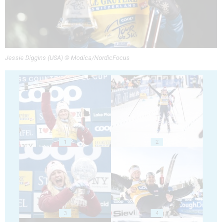
Jessie Diggins (USA) © Modica/NordicFocus
1
2
3
4