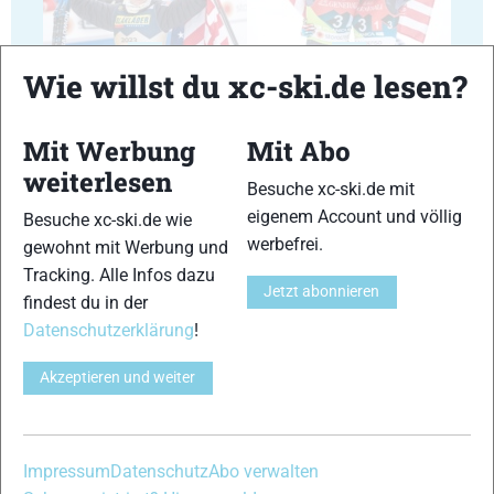
35
36
Wie willst du xc-ski.de lesen?
Mit Werbung
Mit Abo
weiterlesen
Besuche xc-ski.de mit
37
38
eigenem Account und völlig
Besuche xc-ski.de wie
werbefrei.
gewohnt mit Werbung und
Tracking. Alle Infos dazu
Jetzt abonnieren
findest du in der
Datenschutzerklärung
!
39
40
Akzeptieren und weiter
Impressum
Datenschutz
Abo verwalten