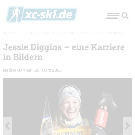
XC-SKI.DE
»
EVENTS
»
LANGLAUF-WELTCUP
»
LANGLAUF WELTCUP BILDER
Jessie Diggins – eine Karriere
in Bildern
Nadine Gärtner
-
26. März 2026