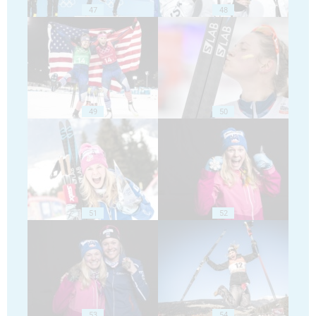
47
48
49
50
51
52
53
54