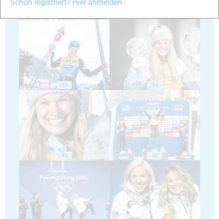
Schon registriert? Hier anmelden
41
42
43
44
45
46