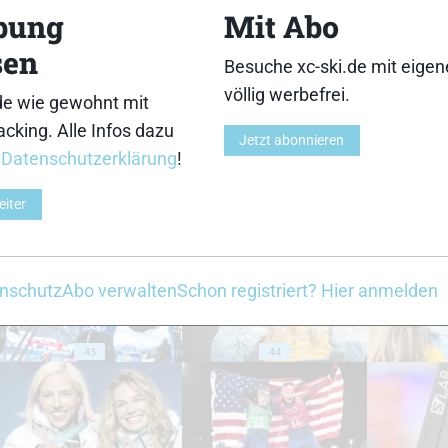
bung
Mit Abo
sen
33
34
Besuche xc-ski.de mit eige
völlig werbefrei.
de wie gewohnt mit
cking. Alle Infos dazu
Jetzt abonnieren
r
Datenschutzerklärung
!
eiter
38
39
nschutz
Abo verwalten
Schon registriert? Hier anmelden
43
44