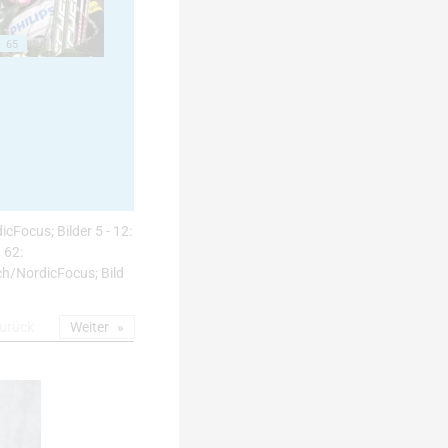
65
icFocus; Bilder 5 - 12:
 62:
h/NordicFocus; Bild
urück
Weiter