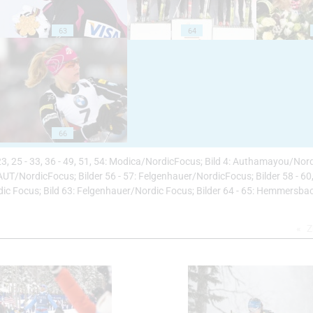
63
64
66
- 23, 25 - 33, 36 - 49, 51, 54: Modica/NordicFocus; Bild 4: Authamayou/Nord
UT/NordicFocus; Bilder 56 - 57: Felgenhauer/NordicFocus; Bilder 58 - 60,
Focus; Bild 63: Felgenhauer/Nordic Focus; Bilder 64 - 65: Hemmersbac
Z