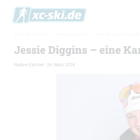
XC-SKI.DE
»
EVENTS
»
LANGLAUF-WELTCUP
»
LANGLAUF WELTCUP BILDER
Jessie Diggins – eine Kar
Nadine Gärtner
-
26. März 2026