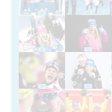
46
47
51
52
56
57