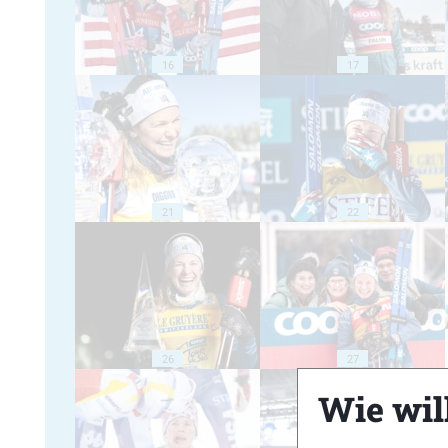
16
17
21
22
26
27
Wie will