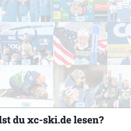
18
19
23
24
28
29
st du xc-ski.de lesen?