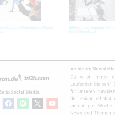
erie Langlauf Weltcup Lake Placid
Bildergalerie Langlauf Weltc
int
(USA) Einzelstart
r
xc-ski.de Newslett
Du willst immer a
Laufenden bleiben? 
für unseren Newslet
de in Social Media
der Saison erhältst
gram
facebook
spotify
x
youtube
einmal pro Woche d
News und Themen in