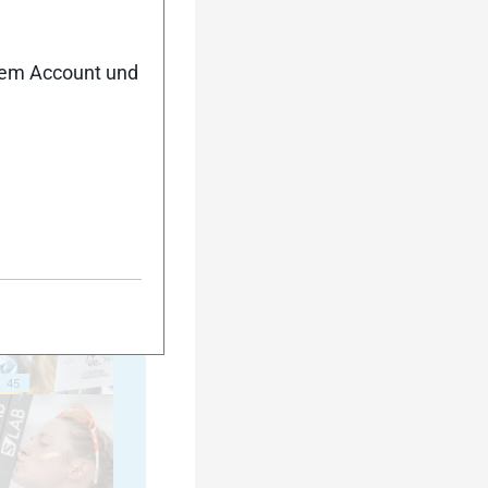
35
nem Account und
40
45