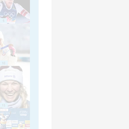
5
10
15