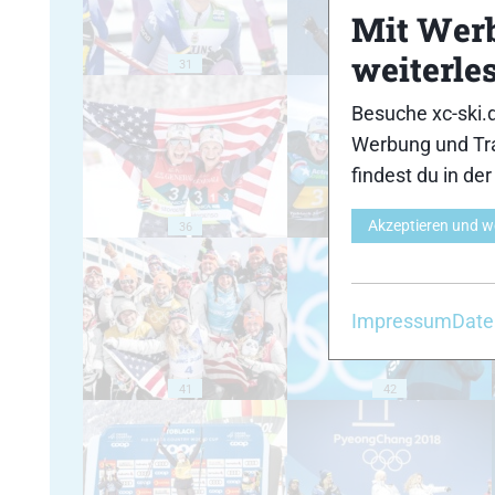
Mit Wer
weiterle
31
32
Besuche xc-ski.
Werbung und Tra
findest du in de
Akzeptieren und w
36
37
Impressum
Date
41
42