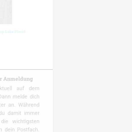
up Lake Placid
er Anmeldung
ktuell auf dem
Dann melde dich
ter an. Während
 du damit immer
ie wichtigsten
 dein Postfach.