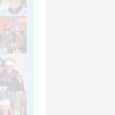
50
55
60