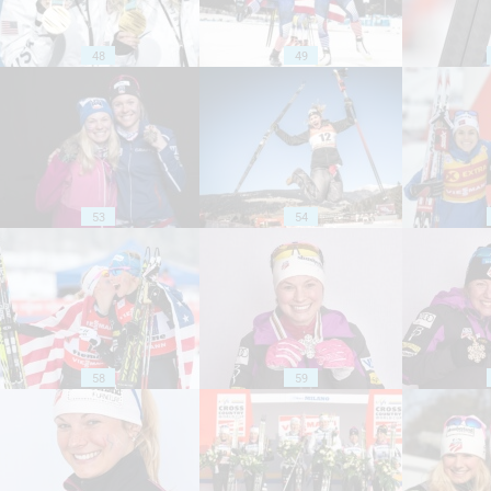
48
49
53
54
58
59