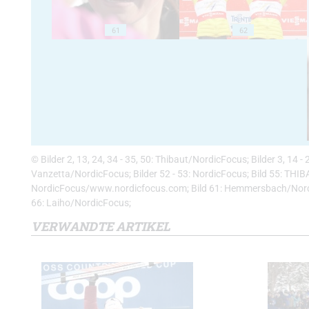
61
62
© Bilder 2, 13, 24, 34 - 35, 50: Thibaut/NordicFocus; Bilder 3, 14 
Vanzetta/NordicFocus; Bilder 52 - 53: NordicFocus; Bild 55: THIBA
NordicFocus/www.nordicfocus.com; Bild 61: Hemmersbach/Nordic 
66: Laiho/NordicFocus;
VERWANDTE ARTIKEL