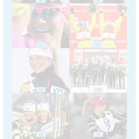
59
60
61
62
63
64
65
66