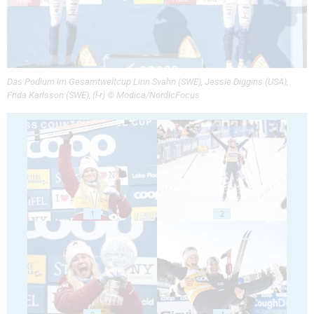
Das Podium im Gesamtweltcup Linn Svahn (SWE), Jessie Diggins (USA),
Frida Karlsson (SWE), (l-r) © Modica/NordicFocus
1
2