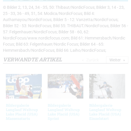
© Bilder 2, 13, 24, 34 - 35, 50: Thibaut/NordicFocus; Bilder 3, 14 - 23,
25 - 33, 36 - 49, 51, 54: Modica/NordicFocus; Bild 4:
Authamayou/NordicFocus; Bilder 5 - 12: Vanzetta/NordicFocus;
Bilder 52 - 53: NordicFocus; Bild 55: THIBAUT/NordicFocus; Bilder 56 -
57: Felgenhauer/NordicFocus; Bilder 58 - 60, 62:
NordicFocus/www.nordicfocus.com; Bild 61: Hemmersbach/Nordic
Focus; Bild 63: Felgenhauer/Nordic Focus; Bilder 64 - 65:
Hemmersbach/NordicFocus; Bild 66: Laiho/NordicFocus;
VERWANDTE ARTIKEL
Zurück
Weiter
Bildergalerie
Bildergalerie
Bildergalerie
Langlauf Weltcup
Langlauf Weltcup
Langlauf Weltcup
Lake Placid (USA)
Lake Placid (USA)
Lake Placid (USA)
Massenstarts
Sprint
Einzelstart