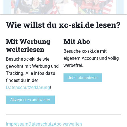
35
36
Wie willst du xc-ski.de lesen?
Mit Werbung
Mit Abo
weiterlesen
Besuche xc-ski.de mit
eigenem Account und völlig
Besuche xc-ski.de wie
37
38
werbefrei.
gewohnt mit Werbung und
Tracking. Alle Infos dazu
Jetzt abonnieren
findest du in der
Datenschutzerklärung
!
Akzeptieren und weiter
39
40
Impressum
Datenschutz
Abo verwalten