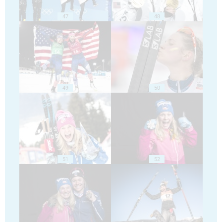
47
48
49
50
51
52