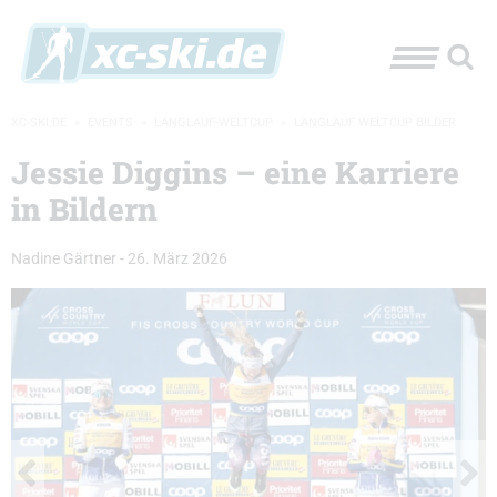
XC-SKI.DE
»
EVENTS
»
LANGLAUF-WELTCUP
»
LANGLAUF WELTCUP BILDER
Jessie Diggins – eine Karriere
in Bildern
Nadine Gärtner
-
26. März 2026