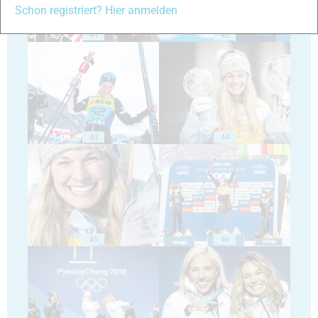
Schon registriert? Hier anmelden
41
42
43
44
45
46