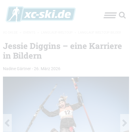
XC-SKI.DE
»
EVENTS
»
LANGLAUF-WELTCUP
»
LANGLAUF WELTCUP BILDER
Jessie Diggins – eine Karriere
in Bildern
Nadine Gärtner
-
26. März 2026