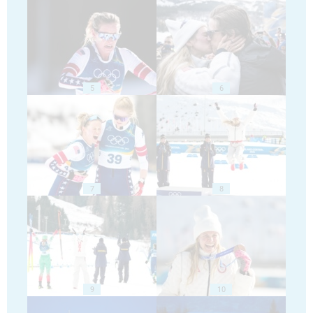
5
6
7
8
9
10