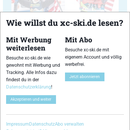
35
36
Wie willst du xc-ski.de lesen?
Mit Werbung
Mit Abo
weiterlesen
Besuche xc-ski.de mit
37
38
eigenem Account und völlig
Besuche xc-ski.de wie
werbefrei.
gewohnt mit Werbung und
Tracking. Alle Infos dazu
Jetzt abonnieren
findest du in der
Datenschutzerklärung
!
39
40
Akzeptieren und weiter
Impressum
Datenschutz
Abo verwalten