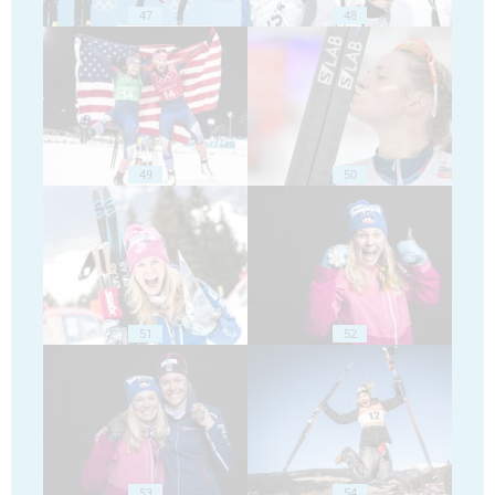
47
48
49
50
51
52
53
54