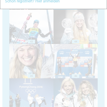
Schon registriert? Hier anmelden
41
42
43
44
45
46