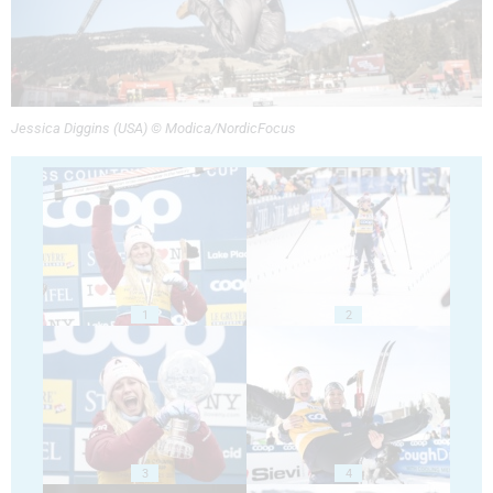
Jessica Diggins (USA) © Modica/NordicFocus
1
2
3
4