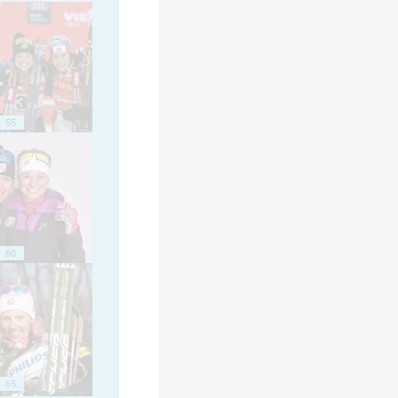
55
60
65