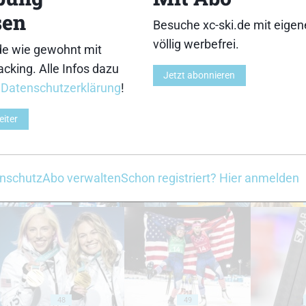
sen
Besuche xc-ski.de mit eige
völlig werbefrei.
de wie gewohnt mit
cking. Alle Infos dazu
Jetzt abonnieren
r
Datenschutzerklärung
!
38
39
eiter
nschutz
Abo verwalten
Schon registriert? Hier anmelden
43
44
48
49