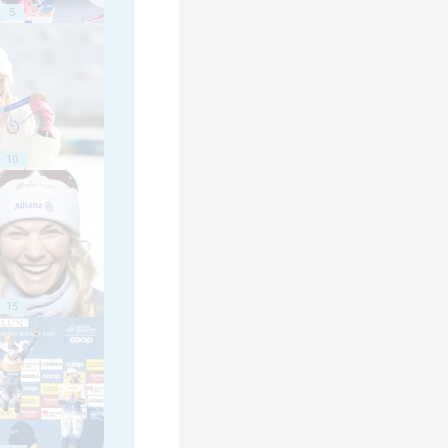
5
10
15