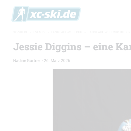
XC-SKI.DE
»
EVENTS
»
LANGLAUF-WELTCUP
»
LANGLAUF WELTCUP BILDER
Jessie Diggins – eine Kar
Nadine Gärtner
-
26. März 2026