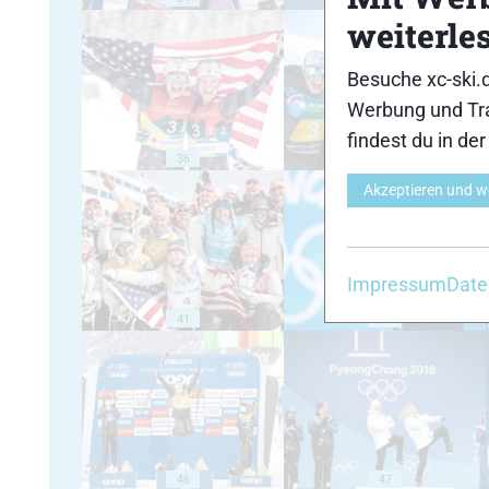
weiterle
Besuche xc-ski.
Werbung und Tra
findest du in de
36
37
Akzeptieren und w
Impressum
Date
41
42
46
47