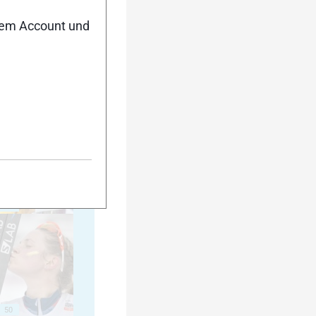
nem Account und
40
45
50