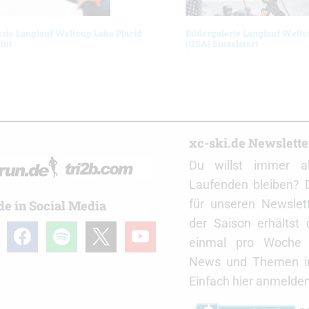
erie Langlauf Weltcup Lake Placid
Bildergalerie Langlauf Weltc
int
(USA) Einzelstart
r
xc-ski.de Newslett
Du willst immer a
Laufenden bleiben? 
für unseren Newslet
de in Social Media
der Saison erhältst
gram
facebook
spotify
x
youtube
einmal pro Woche d
News und Themen in
Einfach hier anmelden