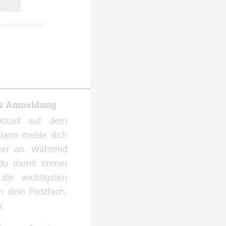
up Lake Placid
er Anmeldung
ktuell auf dem
Dann melde dich
ter an. Während
 du damit immer
ie wichtigsten
 dein Postfach.
: