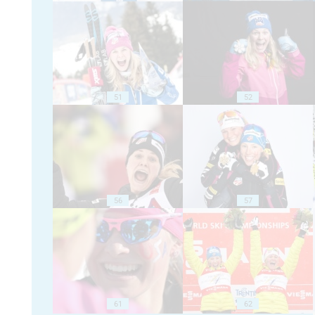
51
52
56
57
61
62