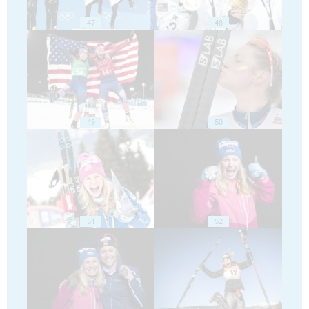
47
48
49
50
51
52