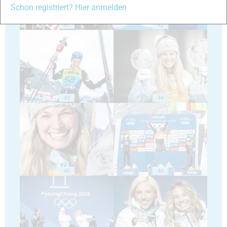
Schon registriert? Hier anmelden
41
42
43
44
45
46