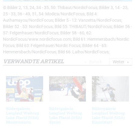
© Bilder 2, 13, 24, 34 - 35, 50: Thibaut/NordicFocus; Bilder 3, 14 - 23,
25 - 33, 36 - 49, 51, 54: Modica/NordicFocus; Bild 4:
Authamayou/NordicFocus; Bilder 5 - 12: Vanzetta/NordicFocus;
Bilder 52 - 53: NordicFocus; Bild 55: THIBAUT/NordicFocus; Bilder 56 -
57: Felgenhauer/NordicFocus; Bilder 58 - 60, 62:
NordicFocus/www.nordicfocus.com; Bild 61: Hemmersbach/Nordic
Focus; Bild 63: Felgenhauer/Nordic Focus; Bilder 64 - 65:
Hemmersbach/NordicFocus; Bild 66: Laiho/NordicFocus;
VERWANDTE ARTIKEL
Zurück
Weiter
Bildergalerie
Bildergalerie
Bildergalerie
Langlauf Weltcup
Langlauf Weltcup
Langlauf Weltcup
Lake Placid (USA)
Lake Placid (USA)
Lake Placid (USA)
Massenstarts
Sprint
Einzelstart