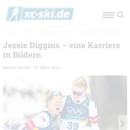
XC-SKI.DE
»
EVENTS
»
LANGLAUF-WELTCUP
»
LANGLAUF WELTCUP BILDER
Jessie Diggins – eine Karriere
in Bildern
Nadine Gärtner
-
26. März 2026