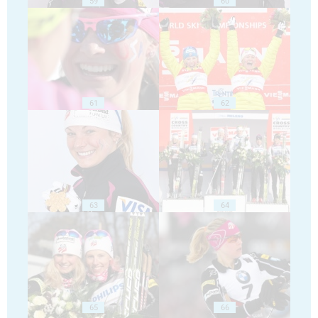
59
60
61
62
63
64
65
66