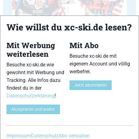
35
36
Wie willst du xc-ski.de lesen?
Mit Werbung
Mit Abo
weiterlesen
Besuche xc-ski.de mit
eigenem Account und völlig
Besuche xc-ski.de wie
37
38
werbefrei.
gewohnt mit Werbung und
Tracking. Alle Infos dazu
Jetzt abonnieren
findest du in der
Datenschutzerklärung
!
Akzeptieren und weiter
39
40
Impressum
Datenschutz
Abo verwalten