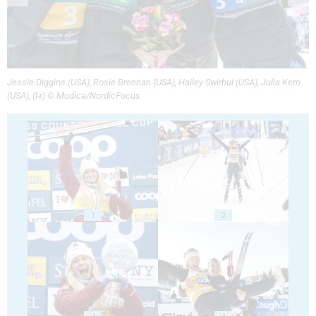
Jessie Diggins (USA), Rosie Brennan (USA), Hailey Swirbul (USA), Julia Kern
(USA), (l-r) © Modica/NordicFocus
1
2