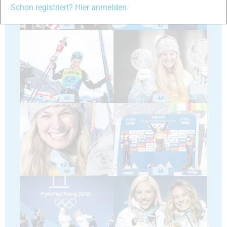
Schon registriert? Hier anmelden
41
42
43
44
45
46