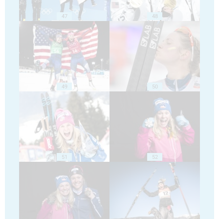
47
48
49
50
51
52