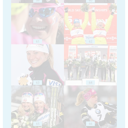
59
60
61
62
63
64
65
66