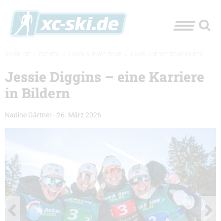
XC-SKI.DE
»
EVENTS
»
LANGLAUF-WELTCUP
»
LANGLAUF WELTCUP BILDER
Jessie Diggins – eine Karriere
in Bildern
Nadine Gärtner
-
26. März 2026