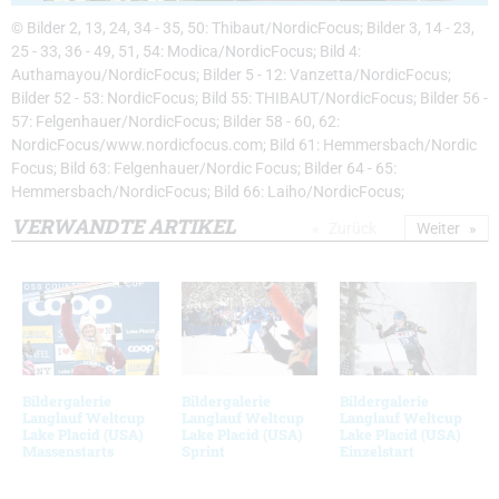
© Bilder 2, 13, 24, 34 - 35, 50: Thibaut/NordicFocus; Bilder 3, 14 - 23,
25 - 33, 36 - 49, 51, 54: Modica/NordicFocus; Bild 4:
Authamayou/NordicFocus; Bilder 5 - 12: Vanzetta/NordicFocus;
Bilder 52 - 53: NordicFocus; Bild 55: THIBAUT/NordicFocus; Bilder 56 -
57: Felgenhauer/NordicFocus; Bilder 58 - 60, 62:
NordicFocus/www.nordicfocus.com; Bild 61: Hemmersbach/Nordic
Focus; Bild 63: Felgenhauer/Nordic Focus; Bilder 64 - 65:
Hemmersbach/NordicFocus; Bild 66: Laiho/NordicFocus;
VERWANDTE ARTIKEL
Zurück
Weiter
Bildergalerie
Bildergalerie
Bildergalerie
Langlauf Weltcup
Langlauf Weltcup
Langlauf Weltcup
Lake Placid (USA)
Lake Placid (USA)
Lake Placid (USA)
Massenstarts
Sprint
Einzelstart