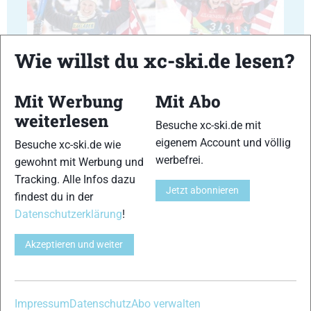
35
36
Wie willst du xc-ski.de lesen?
Mit Werbung
Mit Abo
weiterlesen
Besuche xc-ski.de mit
eigenem Account und völlig
Besuche xc-ski.de wie
37
38
werbefrei.
gewohnt mit Werbung und
Tracking. Alle Infos dazu
Jetzt abonnieren
findest du in der
Datenschutzerklärung
!
Akzeptieren und weiter
39
40
Impressum
Datenschutz
Abo verwalten