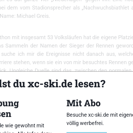
ei dem vom Stadionsprecher als „Nachwuchsbiathlet 
n Name: Michael Greis.
hon mit insgesamt 53 Volksläufen hat die eigene Platz
t das Sammeln der Namen der Sieger der Rennen geword
ch suche ich mir die Ereignisse nicht danach aus, wel
arriere stehen, wenn sie ein von mir besuchtes Rennen 
ck. Ungleiche Duelle sind das, zwischen den normalen 
 den Spitzenläufern, die die Siegerehrung häufig scho
st du xc-ski.de lesen?
iel kommt. Die Gelegenheit, sich mit den Großen der S
eichlichen Reiz des Volkslanglaufs aus. Ganz wenige S
bung
Mit Abo
hsten Leistungsstufen so zusammen zu bringen. Sch
sen
nn die Sprache auf eine Legende wie Pauli Siitonen 
Besuche xc-ski.de mit eige
der von allen verehrte Juha Mieto habe für einen Volksla
völlig werbefrei.
de wie gewohnt mit