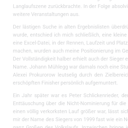
Langlaufszene zurückbrachte. In der Folge absolv
weitere Veranstaltungen aus.
Der lästigen Suche in alten Ergebnislisten überd
wurde, entschied ich mich schließlich, eine klei
eine Excel-Datei, in der Rennen, Laufzeit und Pla
machen, wurden auch meine Positionierung im Ges
Der Vollständigkeit halber erhielt auch der Sieger 
Name. Johann Mühlegg war damals noch eine Stu
Alexei Prokurorow leutselig durch den Zielbere
erschöpften Finisher persönlich aufgemuntert.
Ein Jahr später war es Peter Schlickenrieder, de
Enttäuschung über die Nicht-Nominierung für di
einen völlig verkorksten Lauf größer war, lässt s
mir der Name des Siegers von 1999 fast wie ein Nob
ganz Großen des Volkslaufs. Inzwischen bringe i