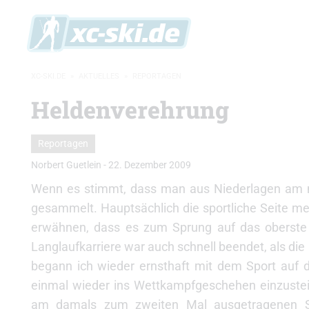
XC-SKI.DE
»
AKTUELLES
»
REPORTAGEN
Heldenverehrung
Reportagen
Norbert Guetlein
-
22. Dezember 2009
Wenn es stimmt, dass man aus Niederlagen am me
gesammelt. Hauptsächlich die sportliche Seite mei
erwähnen, dass es zum Sprung auf das oberste 
Langlaufkarriere war auch schnell beendet, als di
begann ich wieder ernsthaft mit dem Sport auf 
einmal wieder ins Wettkampfgeschehen einzustei
am damals zum zweiten Mal ausgetragenen Skitr