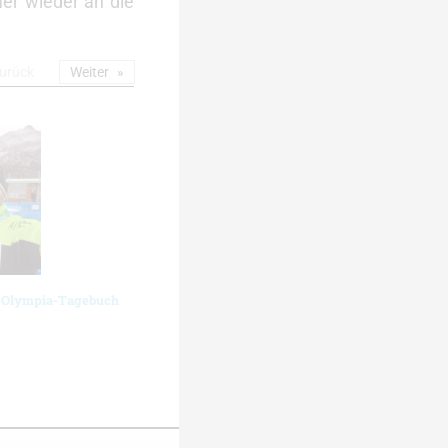
er wieder an die
urück
Weiter
n Olympia-Tagebuch