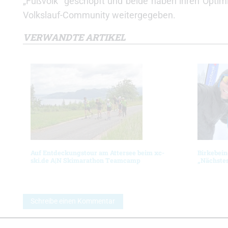
„Fußvolk“ geschöpft und beide haben ihren Optim
Volkslauf-Community weitergegeben.
VERWANDTE ARTIKEL
Auf Entdeckungstour am Attersee beim xc-
Birkebein
ski.de A|N Skimarathon Teamcamp
„Nächstes
Schreibe einen Kommentar