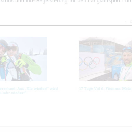
ismus und ihre Begeisterung für den Langlaufsport imm
Z
errennet: Aus „Nie wieder!“ wird
17 Tage Val di Fiemme: Mei
 Jahr wieder!“