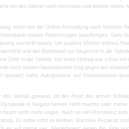
ierte ich den Skitrail noch mehrmals und dehnte meine 
rüssig, wenn bei der Online-Anmeldung nach früheren R
ne Datenbank meiner Platzierungen anzufertigen. Ganz k
tzierung vermerkt waren. Um positive Effekte meines Trai
amtfeld und der Rückstand zur Siegerzeit in die Tabe
eine Zeile in der Tabelle. Der erste Eintrag war schon ei
nde nach seinem hauchdünnen Sieg gegen den inzwisc
ich spaziert, hatte Autogramme auf Startnummern ges
r den Skitrail gewann. Ob der Frust des armen Schlick
e Olympiade in Nagano keinen Hehl machte oder meine
ich heute nicht mehr sagen. Nach so viel Prominenz zum
ody. Es sollte nicht so bleiben. Stanislav Rezak ist noc
ch es auf ganze vier „Niederlagen“ gegen ihn. Eine no