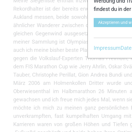
Meine Siegerliste enthält inzwischen 43 untersc
Werbung und Tra
Rekordhalter ist der bereits erwähnte Stanislav 
findest du in de
Aukland messen, beide sowohl mit olympischem E
Akzeptieren und w
ähnlicher Wanderer zwischen den Welten ist Mik
gleichen Gegenwind ausgesetzt war wie ich, we
meiner Sammlung ist Olympiasieger und Weltmei
Impressum
Date
auch ich meine bisher beste Platzierung bei diese
gegen die Volkslauf-Experten Thomas Freimuth,
dem FIS Marathon Cup wie Jerry Ahrlin, Oskar Svär
Tauber, Christophe Perillat, Gion Andrea Bundi u
März 2006 am Holmenkollen Dritter wurde und 
Oberwiesenthal im Halbmarathon 26 Minuten a
gewachsen und ich freue mich jedes Mal, wenn sie,
möchte ich mich zu meinen ganz persönlichen F
unverkrampften, fast kumpelhaften Umgang mit 
Karrieren waren von großen Höhen und Tiefen 