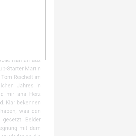
bestens bekannt.
rieder und Anders
s dekoriert. Ein
erennen 2006 dem
Schmuckstück in
2008 gewann, als
rlagen“ setzte es
gvolle Namen aus
up-Starter Martin
s Tom Reichelt im
ichen Jahres in
nd mir ans Herz
nd. Klar bekennen
 haben, was den
 gesetzt. Beider
gegnung mit dem