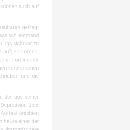
Aktionen auch auf
esultaten gefragt
lassisch entstand
nings sichtbar zu
lle aufgenommen.
n sehr prominenter
hen verstorbenen
chrieben und die
i, der aus seiner
 Depression über
 Auftakt erschien
h heute einer der
ch dramatischere