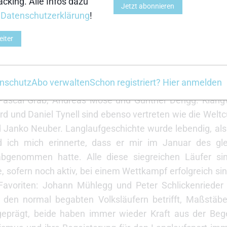
hiedliche Namen. Fast alle sind in der Langlaufszene 
cking. Alle Infos dazu
Jetzt abonnieren
Rezak. Je zwei Mal durfte ich mich mit Peter Schlicken
r
Datenschutzerklärung
!
delmetall als auch mit Siegen bei großen Skimarathon
eiter
hail Botvinov, der beim denkwürdigen Engadiner Kält
nn auch anderthalb Stunden kürzer. Ein besonderes 
ster Tor Arne Hetland, der den Engadin Skimarathon 
nschutz
Abo verwalten
Schon registriert? Hier anmelden
m Rennen erreichte. Jeweils zwei unausweichliche „Niede
 Pascal Grab, Andreas Möse und Günther Dengg. Klan
d und Daniel Tynell sind ebenso vertreten wie die Weltc
nd Janko Neuber. Langlaufgeschichte wurde lebendig, al
ich mich erinnerte, dass er mir im Januar des gle
bgenommen hatte. Alle diese siegreichen Läufer si
 sofern noch aktiv, bei einem Wettkampf erfolgreich si
avoriten: Johann Mühlegg und Peter Schlickenrieder
den normal begabten Volksläufern betrifft, Maßstäbe
geprägt, beide haben immer wieder Kraft aus der Be