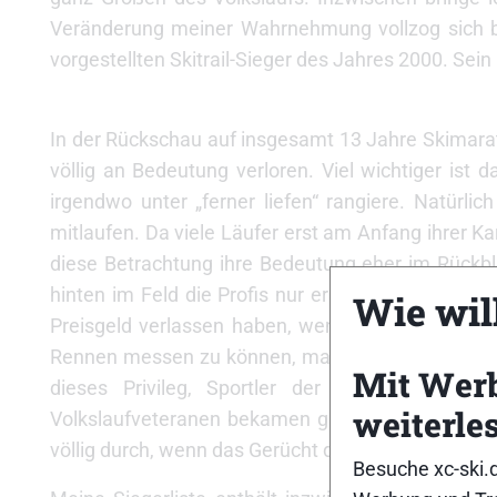
Veränderung meiner Wahrnehmung vollzog sich b
vorgestellten Skitrail-Sieger des Jahres 2000. Sei
In der Rückschau auf insgesamt 13 Jahre Skimarat
völlig an Bedeutung verloren. Viel wichtiger is
irgendwo unter „ferner liefen“ rangiere. Natürli
mitlaufen. Da viele Läufer erst am Anfang ihrer K
diese Betrachtung ihre Bedeutung eher im Rückbli
hinten im Feld die Profis nur erahnen können und
Wie will
Preisgeld verlassen haben, wenn unsereins ins Z
Rennen messen zu können, macht aber den unvergl
Mit Wer
dieses Privileg, Sportler der unterschiedlic
weiterle
Volkslaufveteranen bekamen glänzende Augen we
völlig durch, wenn das Gerücht die Runde machte, 
Besuche xc-ski.