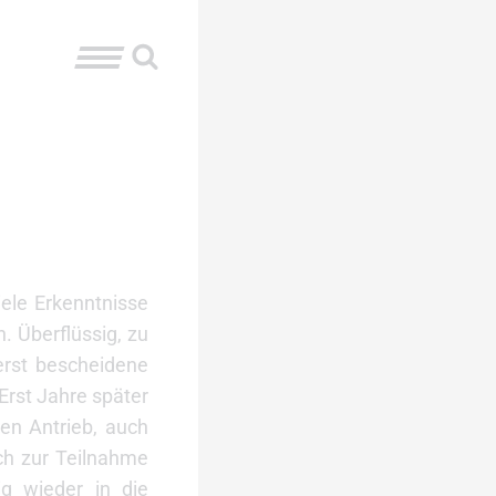
ele Erkenntnisse
. Überflüssig, zu
erst bescheidene
Erst Jahre später
en Antrieb, auch
ch zur Teilnahme
g wieder in die