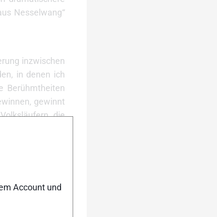
aus Nesselwang“
ierung inzwischen
en, in denen ich
che Berühmtheiten
gewinnen, gewinnt
Volksläufern, die
n mit Trophäe und
zene im gleichen
portarten bieten
on die früheren
kam oder drehten
nem Account und
uf gemeldet.