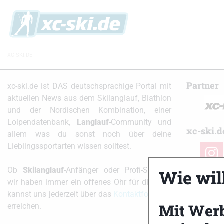
XC-SKI.DE
Partner
xc-ski.de ist DAS deutschsprachige Portal mit
aktuellen News aus dem Skilanglauf, Biathlon
und der Nordischen Kombination, einer
Loipendatenbank,
Langlauf
-Community und
xc-ski.d
allem was du sonst noch über deine
Lieblingssportarten wissen solltest.
instag
Ob
Skilanglauf
-Anfänger oder Profi-Sportler,
Wie will
wir haben immer ein offenes Ohr für dich! Du
kannst uns jederzeit über das
Kontaktformular
Mit Wer
erreichen.