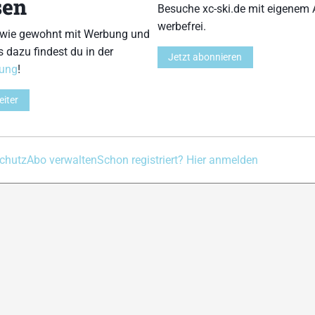
sen
Besuche xc-ski.de mit eigenem 
Kontakt
Impressum
Datenschutz
Nutzungsbedingu
werbefrei.
 wie gewohnt mit Werbung und
s dazu findest du in der
Jetzt abonnieren
rung
!
eiter
chutz
Abo verwalten
Schon registriert? Hier anmelden