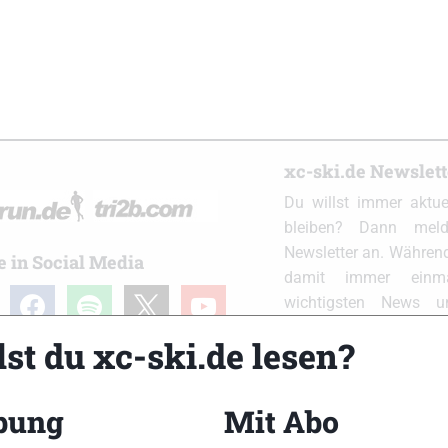
xc-ski.de Newslet
Du willst immer aktu
bleiben? Dann meld
Newsletter an. Während
e in Social Media
damit immer einm
ram
facebook
spotify
x
youtube
wichtigsten News 
Postfach. Einfach hier
st du xc-ski.de lesen?
bung
Mit Abo