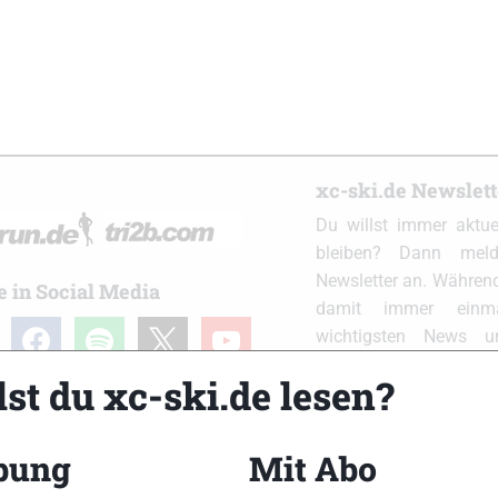
xc-ski.de Newslet
Du willst immer aktu
bleiben? Dann meld
Newsletter an. Während
e in Social Media
damit immer einm
ram
facebook
spotify
x
youtube
wichtigsten News 
Postfach. Einfach hier
st du xc-ski.de lesen?
bung
Mit Abo