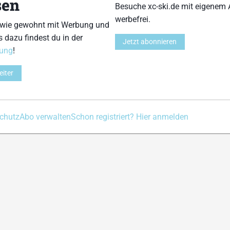
sen
Besuche xc-ski.de mit eigenem 
Kontakt
Impressum
Datenschutz
Nutzungsbedingu
werbefrei.
 wie gewohnt mit Werbung und
s dazu findest du in der
Jetzt abonnieren
rung
!
eiter
chutz
Abo verwalten
Schon registriert? Hier anmelden