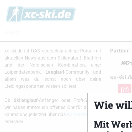
XC-SKI.DE
Partner
xc-ski.de ist DAS deutschsprachige Portal mit
aktuellen News aus dem Skilanglauf, Biathlon
und der Nordischen Kombination, einer
Loipendatenbank,
Langlauf
-Community und
xc-ski.d
allem was du sonst noch über deine
Lieblingssportarten wissen solltest.
instag
Ob
Skilanglauf
-Anfänger oder Profi-Sportler,
Wie will
wir haben immer ein offenes Ohr für dich! Du
kannst uns jederzeit über das
Kontaktformular
Mit Wer
erreichen.