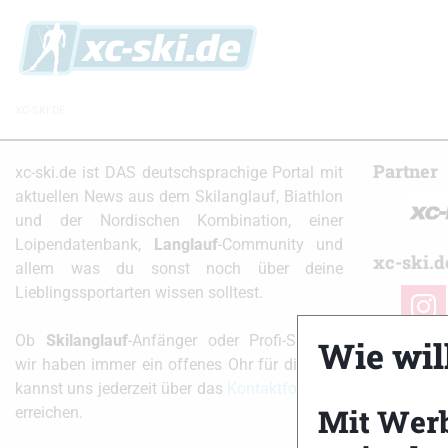
XC-SKI.DE
Partner
xc-ski.de ist DAS deutschsprachige Portal mit
aktuellen News aus dem Skilanglauf, Biathlon
und der Nordischen Kombination, einer
Loipendatenbank,
Langlauf
-Community und
xc-ski.d
allem was du sonst noch über deine
Lieblingssportarten wissen solltest.
instag
Ob
Skilanglauf
-Anfänger oder Profi-Sportler,
Wie will
wir haben immer ein offenes Ohr für dich! Du
kannst uns jederzeit über das
Kontaktformular
Mit Wer
erreichen.