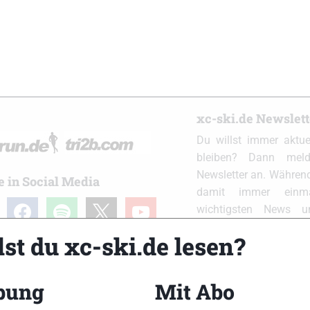
xc-ski.de Newslet
Du willst immer aktu
bleiben? Dann meld
Newsletter an. Während
e in Social Media
damit immer einm
ram
facebook
spotify
x
youtube
wichtigsten News 
Postfach. Einfach hier
st du xc-ski.de lesen?
bung
Mit Abo