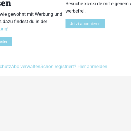
sen
Besuche xc-ski.de mit eigenem 
Kontakt
Impressum
Datenschutz
Nutzungsbedingu
werbefrei.
 wie gewohnt mit Werbung und
s dazu findest du in der
Jetzt abonnieren
rung
!
eiter
chutz
Abo verwalten
Schon registriert? Hier anmelden