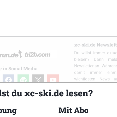
xc-ski.de Newslet
Du willst immer aktu
bleiben? Dann meld
Newsletter an. Während
e in Social Media
damit immer einm
ram
facebook
spotify
x
youtube
wichtigsten News 
Postfach. Einfach hier
st du xc-ski.de lesen?
bung
Mit Abo