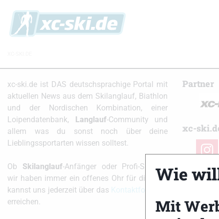
XC-SKI.DE
Partner
xc-ski.de ist DAS deutschsprachige Portal mit
aktuellen News aus dem Skilanglauf, Biathlon
und der Nordischen Kombination, einer
Loipendatenbank,
Langlauf
-Community und
xc-ski.d
allem was du sonst noch über deine
Lieblingssportarten wissen solltest.
instag
Ob
Skilanglauf
-Anfänger oder Profi-Sportler,
Wie will
wir haben immer ein offenes Ohr für dich! Du
kannst uns jederzeit über das
Kontaktformular
Mit Wer
erreichen.