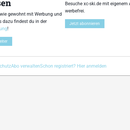
sen
Besuche xc-ski.de mit eigenem 
Kontakt
Impressum
Datenschutz
Nutzungsbedingu
werbefrei.
 wie gewohnt mit Werbung und
s dazu findest du in der
Jetzt abonnieren
rung
!
eiter
chutz
Abo verwalten
Schon registriert? Hier anmelden