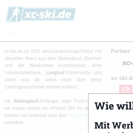
XC-SKI.DE
Partner
xc-ski.de ist DAS deutschsprachige Portal mit
aktuellen News aus dem Skilanglauf, Biathlon
und der Nordischen Kombination, einer
Loipendatenbank,
Langlauf
-Community und
xc-ski.d
allem was du sonst noch über deine
Lieblingssportarten wissen solltest.
instag
Ob
Skilanglauf
-Anfänger oder Profi-Sportler,
Wie will
wir haben immer ein offenes Ohr für dich! Du
kannst uns jederzeit über das
Kontaktformular
Mit Wer
erreichen.