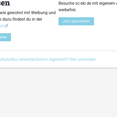
sen
Besuche xc-ski.de mit eigenem 
Kontakt
Impressum
Datenschutz
Nutzungsbedingu
werbefrei.
 wie gewohnt mit Werbung und
s dazu findest du in der
Jetzt abonnieren
rung
!
eiter
chutz
Abo verwalten
Schon registriert? Hier anmelden