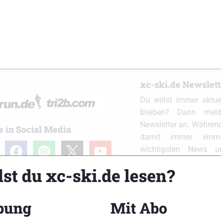
xc-ski.de Newslet
Du willst immer aktu
bleiben? Dann meld
Newsletter an. Während
e in Social Media
damit immer einm
ram
facebook
spotify
x
youtube
wichtigsten News 
Postfach. Einfach hier
st du xc-ski.de lesen?
bung
Mit Abo