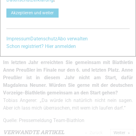
ein großes Risiko einzugehen. Fühlen sie sich wohl auf
Rollen und Asphalt oder sehnen Sie die Zeit auf Schnee
Akzeptieren und weiter
schon heute wieder herbei?
Tobias Angerer: „Stimmt schon: Ich mag Rollerski-
Wettkämpfe wirklich gerne! Aber als Wintersportler würde ich
Impressum
Datenschutz
Abo verwalten
mich im Zweifelsfall dann doch immer für den Schnee und
Schon registriert? Hier anmelden
gegen den Asphalt entscheiden.“
Im letzten Jahr erreichten Sie gemeinsam mit Biathletin
Anne Preußler im Finale nur den 6. und letzten Platz. Anne
Preußler ist in diesem Jahr nicht am Start, dafür
Magdalena Neuner. Würden Sie gerne mit der deutschen
Vorzeige-Biathletin gemeinsam an den Start gehen?
Tobias Angerer: „Da würde ich natürlich nicht nein sagen.
Aber ich lass mich überraschen, mit wem ich laufen darf.“
Quelle: Pressemeldung Team-Biathlon
VERWANDTE ARTIKEL
Zurück
Weiter