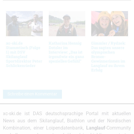
xc-ski.de
Katharina Hennig
Gimmler / Rydzek:
Stammtisch (Folge
Dotzler im
Das sagten unsere
1) mit DSV
Interview: „Das ist
olympischen
Skilanglauf
irgendwie ein ganz
Bronze-
Sportdirektor Peter
spezielles Gefühl“
Gewinnerinnen im
Schlickenrieder
Langlauf zu ihrem
Erfolg
Schreibe einen Kommentar
xc-ski.de ist DAS deutschsprachige Portal mit aktuellen
News aus dem Skilanglauf, Biathlon und der Nordischen
Kombination, einer Loipendatenbank,
Langlauf
-Community