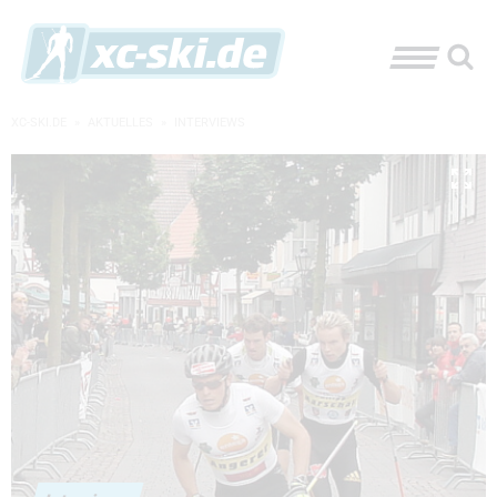
XC-SKI.DE
»
AKTUELLES
»
INTERVIEWS