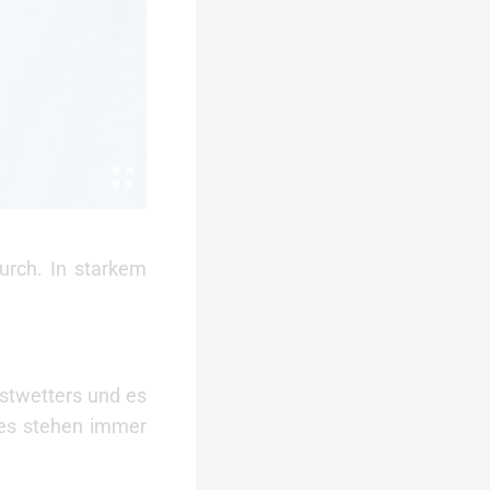
urch. In starkem
istwetters und es
 es stehen immer