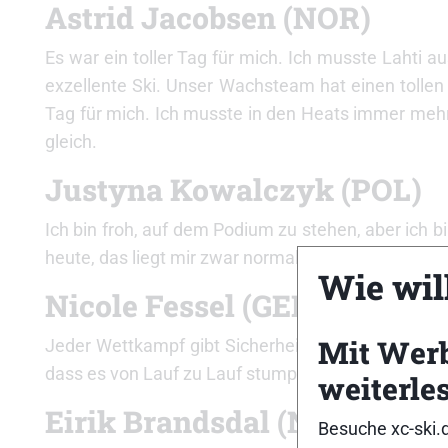
Astrid Jacobsen (NOR)
Es war ein toller Tag für mich. Ich musste Lahti 
exzellente Ski. Unser Wachsteam hat einen tollen
Tag für mich. Ich musste in den Heats immer mehr
gleich.
Justyna Kowalczyk (POL)
Ich bin froh, auf dem Podium zu stehen, aber ich 
heute, das liegt mir zwar normalerweise, aber ein 
Wie will
Nicole Fessel (GER)
Mit Wer
Jeder Wettkampf gibt Sicherheit und man versucht,
dass es von Lauf zu Lauf stumpfer wurde und das
weiterle
Eirik Brandsdal (NOR)
Besuche xc-ski.