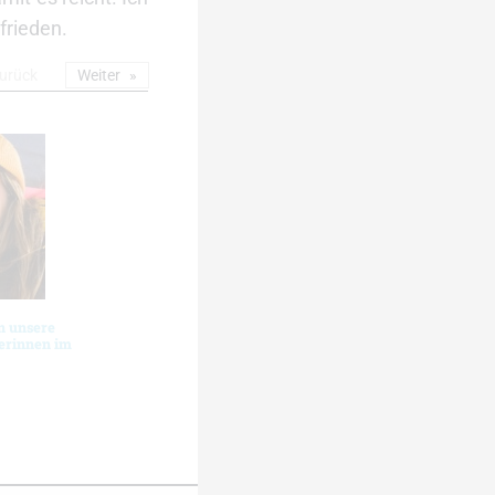
frieden.
urück
Weiter
n unsere
erinnen im