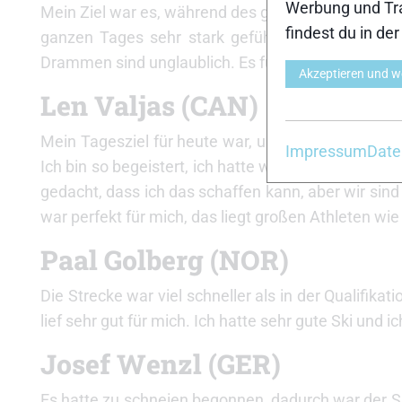
Werbung und Tra
Mein Ziel war es, während des ganzen Rennens offe
findest du in de
ganzen Tages sehr stark gefühlt. Meine Ski ware
Drammen sind unglaublich. Es fühlt sich toll an, der
Akzeptieren und w
Len Valjas (CAN)
Mein Tagesziel für heute war, unter die Top50 im 
Impressum
Date
Ich bin so begeistert, ich hatte wirklich einen gut
gedacht, dass ich das schaffen kann, aber wir sind
war perfekt für mich, das liegt großen Athleten wie 
Paal Golberg (NOR)
Die Strecke war viel schneller als in der Qualifik
lief sehr gut für mich. Ich hatte sehr gute Ski und
Josef Wenzl (GER)
Es hatte zu schneien begonnen, dadurch war der Ski