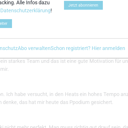
cking. Alle Infos dazu
nsiv zu laufen und damit war ich erfolgreich. Ich habe
Jetzt abonnieren
r
Datenschutzerklärung
!
n in allen Läufen perfekt. Die Zuschauer und die Ath
 Sieger zu sein.
eiter
Gesamtweltcup zu kommen, um für das Weltcupfinale qual
nschutz
Abo verwalten
Schon registriert? Hier anmelden
en Tag und ich bin froh, das erste Mal auf dem Podium zu s
 ein starkes Team und das ist eine gute Motivation für un
mir.
ation. Ich habe versucht, in den Heats ein hohes Tempo an
 ich denke, das hat mir heute das Ppodium gesichert.
 nicht mehr perfekt. Man muss richtig gut drauf sein, dam