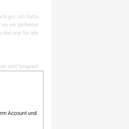
ch gut. Ich hatte
 es ein perfekter
 das war für alle
 war sehr langsam
 was passiert.
Ich habe gemerkt,
nem Account und