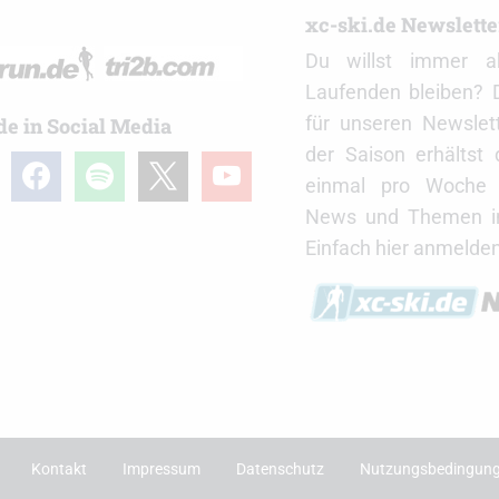
r
xc-ski.de Newslett
Du willst immer a
Laufenden bleiben? 
für unseren Newslet
de in Social Media
der Saison erhältst
gram
facebook
spotify
x
youtube
einmal pro Woche d
News und Themen in
Einfach hier anmelden
Kontakt
Impressum
Datenschutz
Nutzungsbedingun