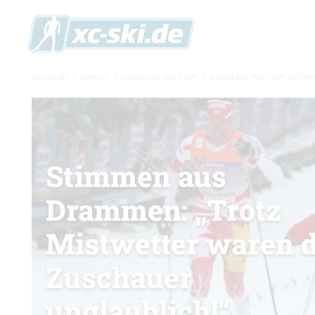
XC-SKI.DE
»
EVENTS
»
LANGLAUF-WELTCUP
»
LANGLAUF WELTCUP INTER
Stimmen aus
Drammen: „Trotz
Mistwetter waren d
Zuschauer
unglaublich!“