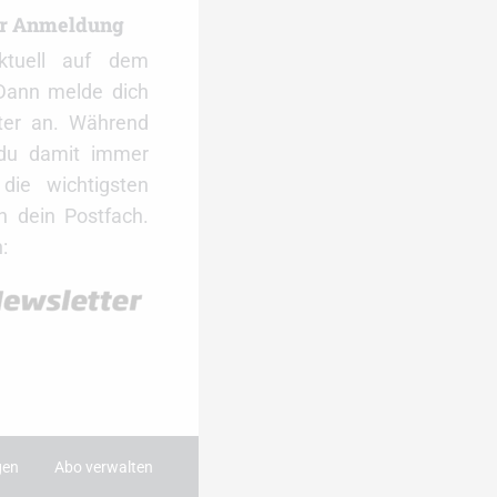
er Anmeldung
ktuell auf dem
Dann melde dich
ter an. Während
 du damit immer
ie wichtigsten
 dein Postfach.
:
gen
Abo verwalten