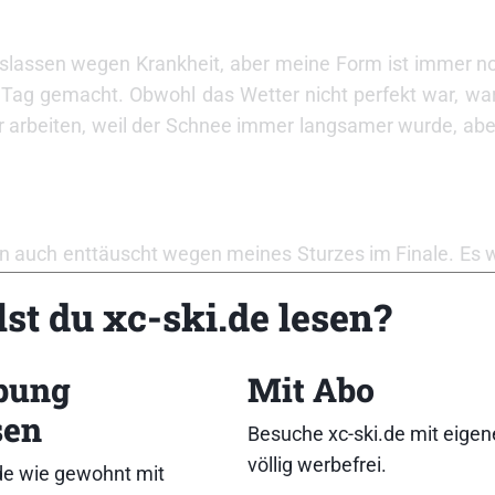
auslassen wegen Krankheit, aber meine Form ist immer no
 Tag gemacht. Obwohl das Wetter nicht perfekt war, war
 arbeiten, weil der Schnee immer langsamer wurde, aber
bin auch enttäuscht wegen meines Sturzes im Finale. Es
Sprint ist immer eine Herausforderung und man weiß nie,
st du xc-ski.de lesen?
bung
Mit Abo
 aus den Fehlern zu lernen. Das ist mir gut gelungen. 
 war heute der ausschlaggebene Punkt.
sen
Besuche xc-ski.de mit eige
völlig werbefrei.
de wie gewohnt mit