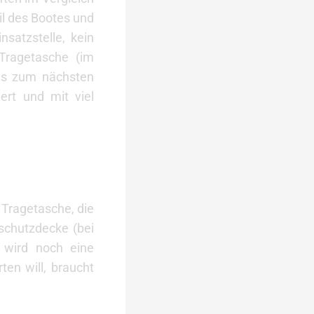
il des Bootes und
nsatzstelle, kein
Tragetasche (im
bis zum nächsten
ert und mit viel
 Tragetasche, die
schutzdecke (bei
 wird noch eine
en will, braucht