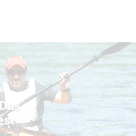
 Das
est