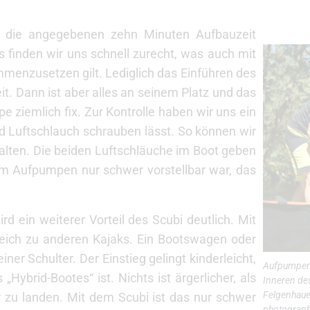
, die angegebenen zehn Minuten Aufbauzeit
s finden wir uns schnell zurecht, was auch mit
enzusetzen gilt. Lediglich das Einführen des
eit. Dann ist aber alles an seinem Platz und das
ziemlich fix. Zur Kontrolle haben wir uns ein
 Luftschlauch schrauben lässt. So können wir
alten. Die beiden Luftschläuche im Boot geben
m Aufpumpen nur schwer vorstellbar war, das
 ein weiterer Vorteil des Scubi deutlich. Mit
leich zu anderen Kajaks. Ein Bootswagen oder
iner Schulter. Der Einstieg gelingt kinderleicht,
Aufpumpen 
„Hybrid-Bootes“ ist. Nichts ist ärgerlicher, als
Inneren de
Felgenhauer
r zu landen. Mit dem Scubi ist das nur schwer
photograp