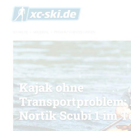
XC-SKI.DE
»
MATERIAL
»
PRODUKTVORSTELLUNGEN
Kajak ohne
Transportproblem:
Nortik Scubi 1 im T