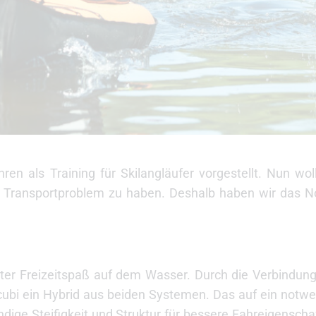
n als Training für Skilangläufer vorgestellt. Nun woll
in Transportproblem zu haben. Deshalb haben wir das No
ierter Freizeitspaß auf dem Wasser. Durch die Verbind
 scubi ein Hybrid aus beiden Systemen. Das auf ein not
dige Steifigkeit und Struktur für bessere Fahreigenscha