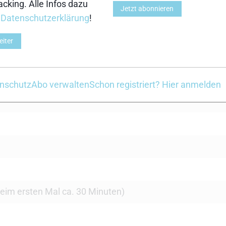
d Gewicht, schneller Aufbau, Kippstabilität und Spurtreu
cking. Alle Infos dazu
Jetzt abonnieren
en. Auch das Preis-Leistungsverhältnis ist sehr gut, 
r
Datenschutzerklärung
!
eiter
nschutz
Abo verwalten
Schon registriert? Hier anmelden
beim ersten Mal ca. 30 Minuten)