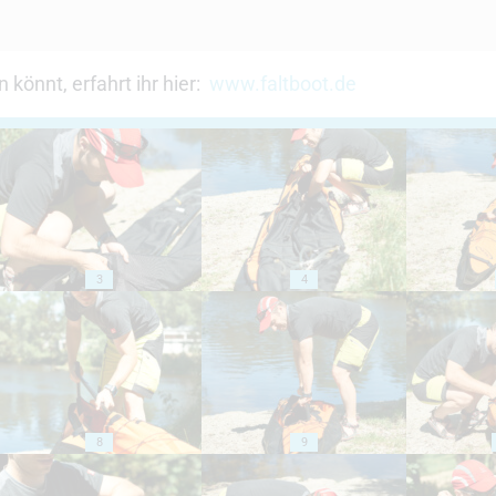
könnt, erfahrt ihr hier:
www.faltboot.de
3
4
8
9