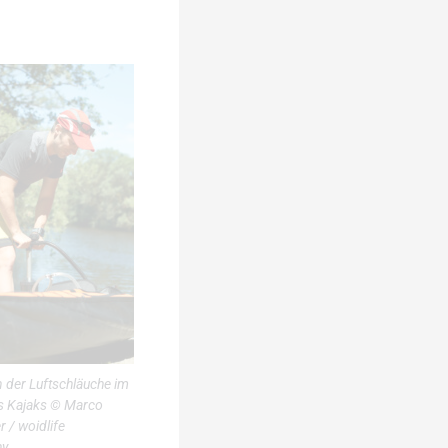
der Luftschläuche im
s Kajaks © Marco
 / woidlife
hy