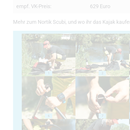
empf. VK-Preis:
629 Euro
Mehr zum Nortik Scubi, und wo ihr das Kajak kaufen 
1
2
6
7