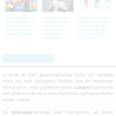
Langlauf Weltcup:
Langlauf Weltcup:
Langlauf Weltcup:
Jessie Diggins
Johannes Klæbo
Joensuu und Klæbo
gewinnt ihre dritte
gewinnt fünfte
gewinnen Sprint-
Tour de Ski vor
Tour de Ski,
Generalprobe bei
Teresa Stadlober
Stenshagen den
Tour de Ski im Val
Final Climb
di Fiemme
Schreibe einen Kommentar
xc-ski.de ist DAS deutschsprachige Portal mit aktuellen
News aus dem Skilanglauf, Biathlon und der Nordischen
Kombination, einer Loipendatenbank,
Langlauf
-Community
und allem was du sonst noch über deine Lieblingssportarten
wissen solltest.
Ob
Skilanglauf
-Anfänger oder Profi-Sportler, wir haben