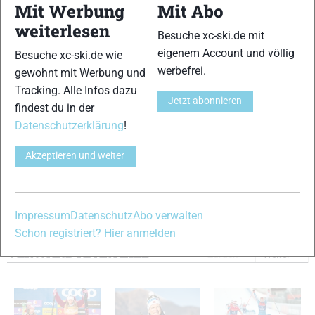
Mit Werbung
Mit Abo
Tobias Angerer (SC Vachendorf)
weiterlesen
Thomas Bing (WSV Dermbach)
Besuche xc-ski.de mit
Lucas Bögl (SC Gaißach)
eigenem Account und völlig
Besuche xc-ski.de wie
Hannes Dotzler (SC Sonthofen)
werbefrei.
gewohnt mit Werbung und
Sebastian Eisenlauer (SC Sonthofen)
Tracking. Alle Infos dazu
Jetzt abonnieren
Jens Filbrich (WSV Oberhof 05)
findest du in der
Franz Göring (SCM Zella-Mehlis)
Datenschutzerklärung
!
Andreas Katz (SV Baiersbronn)
Andy Kühne (WSC Erzgebirge Oberwiesenthal)
Akzeptieren und weiter
Phillipp Marschall (Rhöner WSV)
Tom Reichelt (WSC Erzgebirge Oberwiesenthal)
Axel Teichmann (WSV Bad Lobenstein)
Impressum
Datenschutz
Abo verwalten
Tim Tscharnke (SV Biberau)
Schon registriert? Hier anmelden
VERWANDTE ARTIKEL
Zurück
Weiter