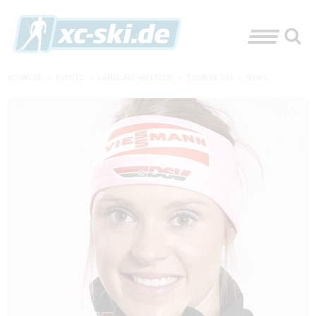
XC-SKI.DE
»
EVENTS
»
LANGLAUF-WELTCUP
»
TOUR DE SKI
»
NEWS