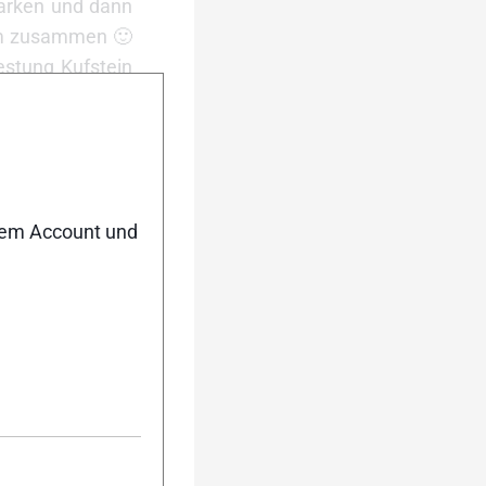
 parken und dann
 km zusammen 🙂
estung Kufstein
t ist meist ganz
ttagen und v.a.
 (Wörgl am Wave
e erste Abfahrt
nem Account und
und los – Radweg
ttps://www.gps-