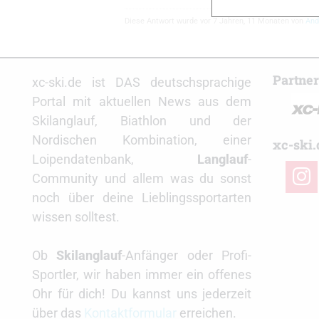
Diese Antwort wurde vor 7 Jahren, 11 Monaten von
And
Partne
xc-ski.de ist DAS deutschsprachige
Portal mit aktuellen News aus dem
Skilanglauf, Biathlon und der
Nordischen Kombination, einer
xc-ski.
Loipendatenbank,
Langlauf
-
insta
Community und allem was du sonst
noch über deine Lieblingssportarten
wissen solltest.
Ob
Skilanglauf
-Anfänger oder Profi-
Sportler, wir haben immer ein offenes
Ohr für dich! Du kannst uns jederzeit
über das
Kontaktformular
erreichen.