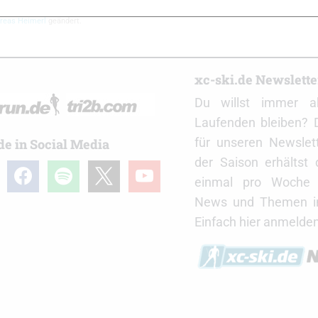
reas Heimerl
geändert.
r
xc-ski.de Newslett
Du willst immer a
Laufenden bleiben? 
für unseren Newslet
de in Social Media
der Saison erhältst
gram
facebook
spotify
x
youtube
einmal pro Woche d
News und Themen in
Einfach hier anmelden