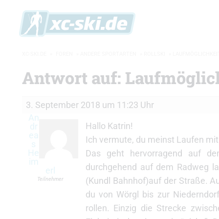
XC-SKI.DE
»
FOREN
»
ANDERE SPORTARTEN
»
ROLLSKI
»
LAUFMÖGLICHKEIT
Antwort auf: Laufmöglic
3. September 2018 um 11:23 Uhr
An
Hallo Katrin!
dr
ea
Ich vermute, du meinst Laufen mit
s
He
Das geht hervorragend auf de
im
durchgehend auf dem Radweg laufe
erl
(Kundl Bahnhof)auf der Straße. 
Teilnehmer
du von Wörgl bis zur Niederndor
rollen. Einzig die Strecke zwisc