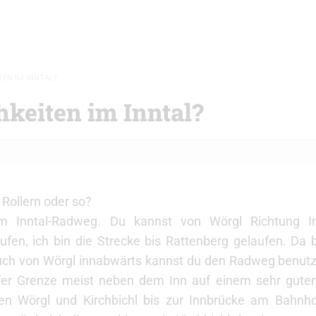
EN IM INNTAL?
hkeiten im Inntal?
 Rollern oder so?
m Inntal-Radweg. Du kannst von Wörgl Richtung In
n, ich bin die Strecke bis Rattenberg gelaufen. Da b
Auch von Wörgl innabwärts kannst du den Radweg benut
fer Grenze meist neben dem Inn auf einem sehr guten
hen Wörgl und Kirchbichl bis zur Innbrücke am Bahnhof