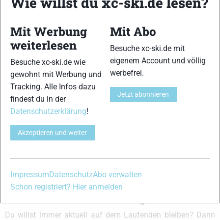
Wie willst du xc-ski.de lesen?
und allem was du sonst noch über deine Lieblingssportarten
wissen solltest.
Mit Werbung
Mit Abo
Ob
Skilanglauf
-Anfänger oder Profi-Sportler, wir haben
weiterlesen
Besuche xc-ski.de mit
immer ein offenes Ohr für dich! Du kannst uns jederzeit über
eigenem Account und völlig
Besuche xc-ski.de wie
das
Kontaktformular
erreichen.
werbefrei.
gewohnt mit Werbung und
Tracking. Alle Infos dazu
Partner
Jetzt abonnieren
findest du in der
Datenschutzerklärung
!
Akzeptieren und weiter
xc-ski.de in Social Media
instagram
facebook
spotify
x
youtube
Impressum
Datenschutz
Abo verwalten
Schon registriert? Hier anmelden
xc-ski.de Newsletter Anmeldung
Du willst immer aktuell auf dem Laufenden bleiben? Dann