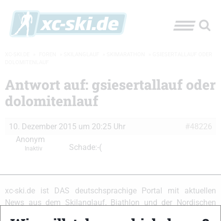
XC-SKI.DE
»
FOREN
»
SKILANGLAUF
»
SKIMARATHON
»
GSIESERTALLAUF ODER
DOLOMITENLAUF
Antwort auf: gsiesertallauf oder
dolomitenlauf
10. Dezember 2015 um 20:25 Uhr
#48226
Anonym
Schade:-(
Inaktiv
xc-ski.de ist DAS deutschsprachige Portal mit aktuellen
News aus dem Skilanglauf, Biathlon und der Nordischen
Kombination, einer Loipendatenbank,
Langlauf
-Community