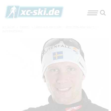
XC-SKI.DE
»
EVENTS
»
LANGLAUF-WELTCUP
»
ATHLETEN-PORTRAITS
»
INTERNATIONAL