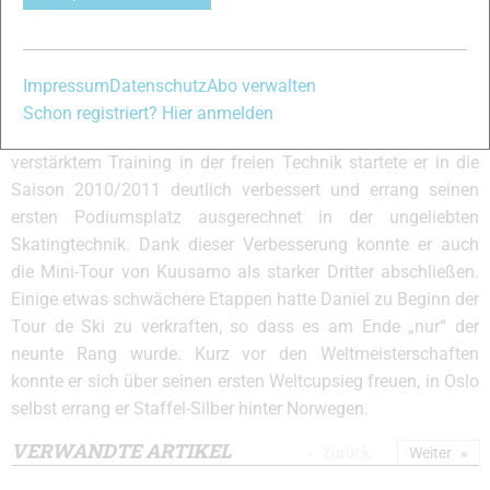
wurde. Auch die anschließende Tour de Ski beendete er als
Achter und feierte dabei einen Etappensieg und einen
fünften Rang. Seinen größten internationalen Erfolg errang
Impressum
Datenschutz
Abo verwalten
er bei den Olympischen Spielen, wo er Gold mit der Staffel
Schon registriert? Hier anmelden
holte und im 50 Kilometer-Massenstart Siebter wurde. Nach
verstärktem Training in der freien Technik startete er in die
Saison 2010/2011 deutlich verbessert und errang seinen
ersten Podiumsplatz ausgerechnet in der ungeliebten
Skatingtechnik. Dank dieser Verbesserung konnte er auch
die Mini-Tour von Kuusamo als starker Dritter abschließen.
Einige etwas schwächere Etappen hatte Daniel zu Beginn der
Tour de Ski zu verkraften, so dass es am Ende „nur“ der
neunte Rang wurde. Kurz vor den Weltmeisterschaften
konnte er sich über seinen ersten Weltcupsieg freuen, in Oslo
selbst errang er Staffel-Silber hinter Norwegen.
VERWANDTE ARTIKEL
Zurück
Weiter