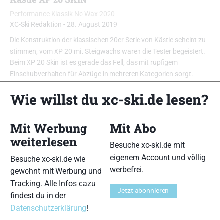
Performance Klassik No Wax 2020
XC-Ski Redaktion
-
28. August 2019
Die Konstruktion der klassischen 20er Serie von Kästle scheint zu
stimmen, vom XP 20 mit Steigwachs waren die Tester begeistert.
Beim XP 20 Skin ist es gerade das Fell, das mit rupfigem
Einschubverhalten für Abzüge in mehreren Kategorien sorgt.
Marginal sind diese Unterschiede, das sollte erwähnt werden. Mit
Wie willst du xc-ski.de lesen?
besserer Steighilfe wäre locker ein Platz ganz vorne möglich.
Bergauf geht es dagegen sicher und flott, daher darf ruhig von
einem zu aggressiven Fell ausgegangen werden. …
Mit Werbung
Mit Abo
weiterlesen
Besuche xc-ski.de mit
eigenem Account und völlig
Besuche xc-ski.de wie
werbefrei.
gewohnt mit Werbung und
Tracking. Alle Infos dazu
Jetzt abonnieren
findest du in der
Datenschutzerklärung
!