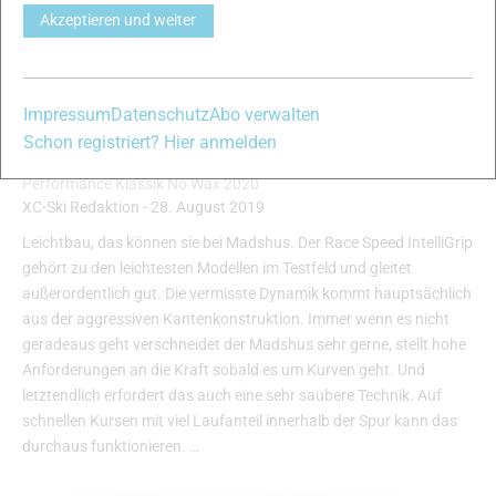
Akzeptieren und weiter
Impressum
Datenschutz
Abo verwalten
Schon registriert? Hier anmelden
Madshus Race Speed IntelliGrip
Performance Klassik No Wax 2020
XC-Ski Redaktion
-
28. August 2019
Leichtbau, das können sie bei Madshus. Der Race Speed IntelliGrip
gehört zu den leichtesten Modellen im Testfeld und gleitet
außerordentlich gut. Die vermisste Dynamik kommt hauptsächlich
aus der aggressiven Kantenkonstruktion. Immer wenn es nicht
geradeaus geht verschneidet der Madshus sehr gerne, stellt hohe
Anforderungen an die Kraft sobald es um Kurven geht. Und
letztendlich erfordert das auch eine sehr saubere Technik. Auf
schnellen Kursen mit viel Laufanteil innerhalb der Spur kann das
durchaus funktionieren. …