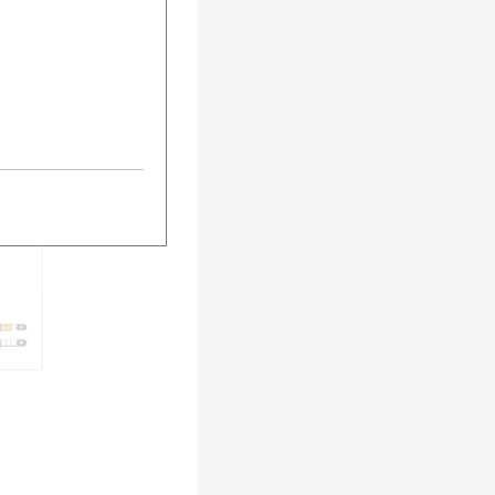
perfekten Rollen,
aufen kann zeigt
 hier die häufig
urück
Weiter