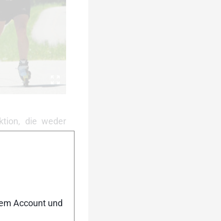
ktion, die weder
roße Auswahl an
. Die ersten vier
allen Testwerten
n Eins in Sachen
nem Account und
 Kategorie. Unter