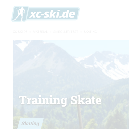
XC-SKI.DE
»
MATERIAL
»
SKIROLLER-TEST
»
SKATING
Training Skate
Skating