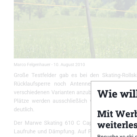
Marco Felgenhauer
-
10. August 2010
Große Testfelder gab es bei den Skating-Rollsk
Rücklaufsperre noch Antennen-Rolle oder so
Wie will
verschiedenen Varianten anzubieten. Zumindest gi
Plätze werden ausschließlich von Modellen auf h
deutlich.
Mit Wer
weiterle
Der Marwe Skating 610 C Cap ist dabei mit deut
Laufruhe und Dämpfung. Auf Platz zwei folgt dann
Besuche xc-ski.