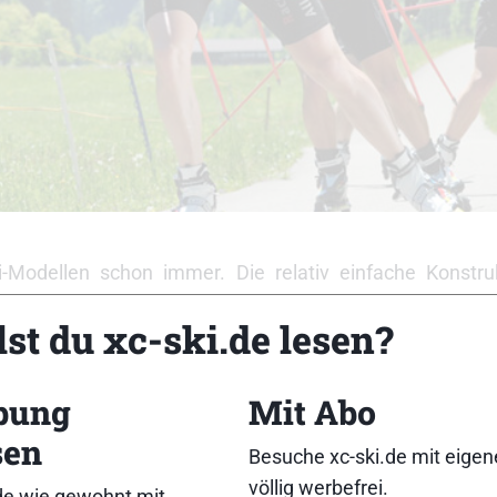
i-Modellen schon immer. Die relativ einfache Konstru
nstiger Gimmicks bedarf macht es einfach, eine g
st du xc-ski.de lesen?
bt es aber einen großen Trend: den hin zu 100er Rollen
ohen Rollen belegt, die kleinen Walzen verlieren in 
bung
Mit Abo
sen
lichem Vorsprung erneut Testsieger, mit einer glatte
Besuche xc-ski.de mit eige
 aber auch schon der Preis-Leistungs-Sieger in dieser
völlig werbefrei.
de wie gewohnt mit