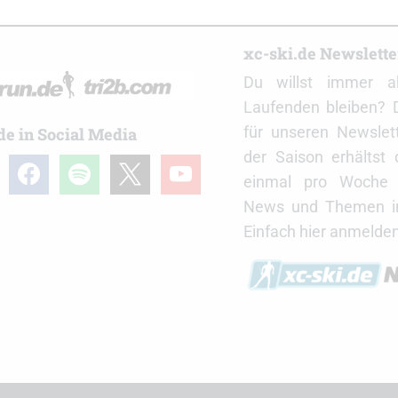
r
xc-ski.de Newslett
Du willst immer a
Laufenden bleiben? 
für unseren Newslet
de in Social Media
der Saison erhältst
gram
facebook
spotify
x
youtube
einmal pro Woche d
News und Themen in
Einfach hier anmelden