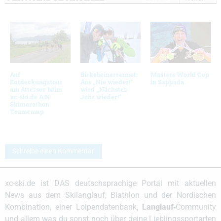
Auf
Birkebeinerrennet:
Masters World Cup
Entdeckungstour
Aus „Nie wieder!“
in Sappada
am Attersee beim
wird „Nächstes
xc-ski.de A|N
Jahr wieder!“
Skimarathon
Teamcamp
Schreibe einen Kommentar
xc-ski.de ist DAS deutschsprachige Portal mit aktuellen
News aus dem Skilanglauf, Biathlon und der Nordischen
Kombination, einer Loipendatenbank,
Langlauf
-Community
und allem was du sonst noch über deine Lieblingssportarten