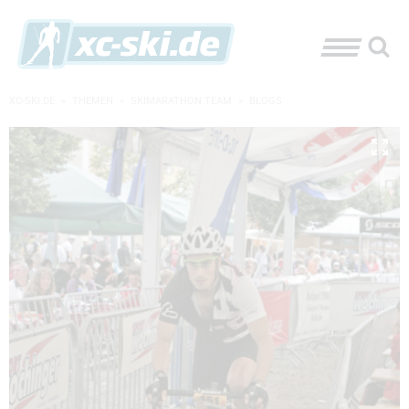
XC-SKI.DE
»
THEMEN
»
SKIMARATHON TEAM
»
BLOGS