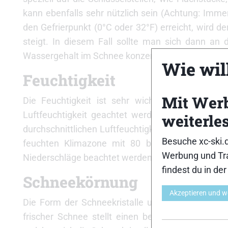
kann ebenfalls sehr nützlich sein (Achtung: Imm
den Gefrierpunkt (0°C oder 32°F) erreicht, wird 
steigt. In diesem Fall sollte man sich dann an 
Wassergehalt im Schnee konzentrieren.
Wie will
Feuchtigkeit
Mit Wer
Die Feuchtigkeit ist sehr wichtig, wobei aber
Luftfeuchtigkeit geachtet werden soll. Ins Kalk
weiterle
durchschnittlichen Luftfeuchtigkeit von weniger al
Besuche xc-ski.
feuchten Klimazone mit 80 bis 100 Prozent sta
Werbung und Tra
Niederschläge beachtet werden.
findest du in de
Schneekörnung
Akzeptieren und w
Die Form der Schneekristalle und folglich der Sc
frischer Schnee stellt einen beim Wachsen vor d