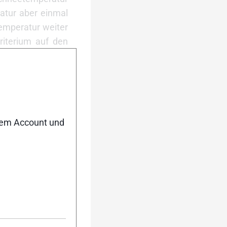
atur aber einmal
temperatur weiter
riterium auf den
Prozentpunkt der
mazone mit einer
nem Account und
ent oder in einer
nfalls aktuelle
llender oder sehr
rn ein Wachs, in