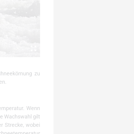
Schneekörnung zu
en.
temperatur. Wenn
ge Wachswahl gilt
r Strecke, wobei
Schneetemperatur