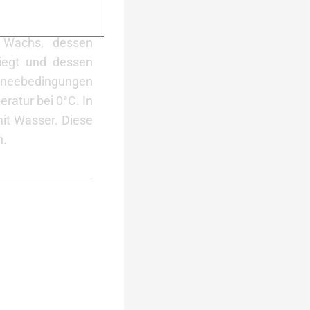
unterreißen lässt,
ei vielen Rennen
n Wachs, dessen
iegt und dessen
hneebedingungen
ratur bei 0°C. In
mit Wasser. Diese
n.