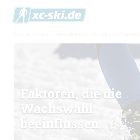
XC-SKI.DE
»
THEMEN
»
SKIWACHS SPECIAL
»
TEIL 3: DAS RICHTIGE WACH
Faktoren, die die
Wachswahl
beeinflussen