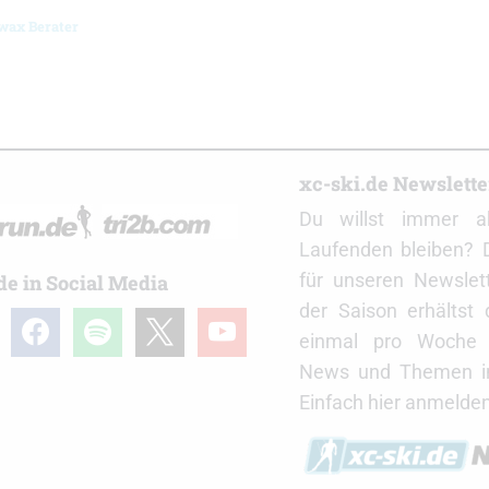
ax Berater
r
xc-ski.de Newslett
Du willst immer a
Laufenden bleiben? 
für unseren Newslet
de in Social Media
der Saison erhältst
gram
facebook
spotify
x
youtube
einmal pro Woche d
News und Themen in
Einfach hier anmelden