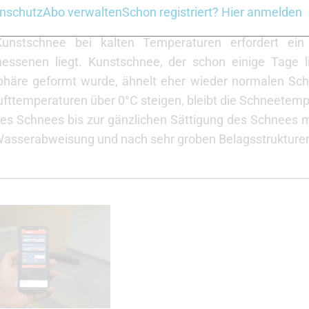
 können (betrifft das Steigwachs) und das sich nicht her
nschutz
Abo verwalten
Schon registriert? Hier anmelden
g wasserabweisende Qualitäten hat. Heutzutage ist b
 Kunstschnee bei kalten Temperaturen erfordert ei
ssenen liegt. Kunstschnee, der schon einige Tage l
häre geformt wurde, ähnelt eher wieder normalen Sc
fttemperaturen über 0°C steigen, bleibt die Schneetempe
des Schnees bis zur gänzlichen Sättigung des Schnees 
asserabweisung und nach sehr groben Belagsstrukture