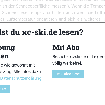
er an der Schneeoberfläche messen!). Wenn die Temper
der Schnee diese Temperatur halten, auch wenn die Luft
der Lufttemperatur orientieren und sich als weiteres K
st du xc-ski.de lesen?
bung
Mit Abo
 mehr auf lokale Klimagegebenheiten als auf jeden 
ül zu ziehen ist, ob das Rennen in einer trockenen Kli
sen
Besuche xc-ski.de mit eige
s 50 Prozent, in einer „normalen“ Zone mit 50 bis 80 Proz
völlig werbefrei.
de wie gewohnt mit
ttfindet. Dazu müssen dann natürlich auch gegebene
cking. Alle Infos dazu
Jetzt abonnieren
r
Datenschutzerklärung
!
eiter
hneeoberfläche ist für die Wachswahl sehr wichtig. Fa
ie größten Probleme. Scharfe Schneekristalle erforde