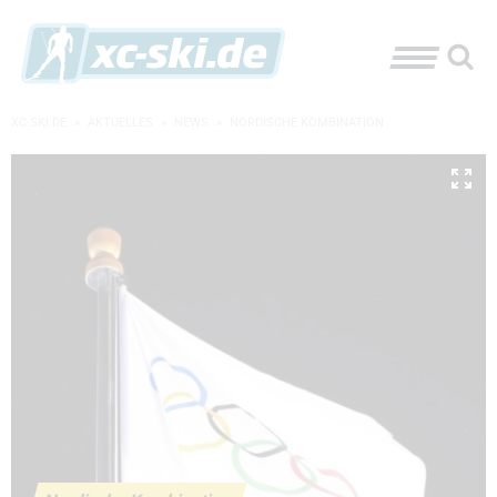
XC-SKI.DE
»
AKTUELLES
»
NEWS
»
NORDISCHE KOMBINATION