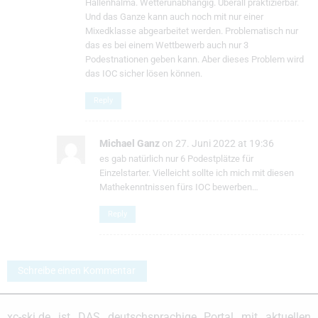
Hallenhalma. Wetterunabhängig. Überall praktizierbar.
Und das Ganze kann auch noch mit nur einer
Mixedklasse abgearbeitet werden. Problematisch nur
das es bei einem Wettbewerb auch nur 3
Podestnationen geben kann. Aber dieses Problem wird
das IOC sicher lösen können.
Reply
Michael Ganz
on 27. Juni 2022 at 19:36
es gab natürlich nur 6 Podestplätze für
Einzelstarter. Vielleicht sollte ich mich mit diesen
Mathekenntnissen fürs IOC bewerben…
Reply
Schreibe einen Kommentar
xc-ski.de ist DAS deutschsprachige Portal mit aktuellen