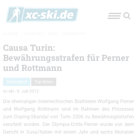
XC-SKI.DE
»
AKTUELLES
»
NEWS
»
SKILANGLAUF
Causa Turin:
Bewährungsstrafen für Perner
und Rottmann
Skilanglauf
Top-News
xc-ski
-
9. Juli 2012
Die ehemaligen österreichischen Biathleten Wolfgang Perner
und Wolfgang Rottmann sind im Rahmen des Prozesses
zum Doping-Skandal von Turin 2006 zu Bewährungsstrafen
verurteilt worden. Der Olympia-Dritte Perner wurde von dem
Gericht in Susa/Italien mit einem Jahr und sechs Monaten