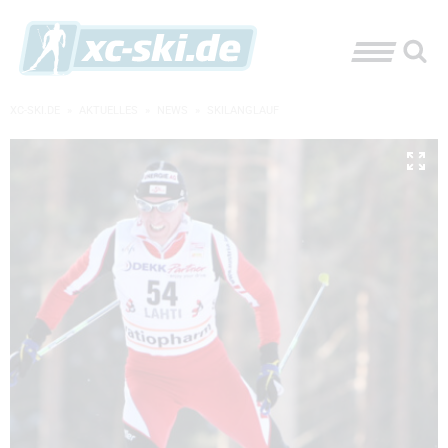
XC-SKI.DE
»
AKTUELLES
»
NEWS
»
SKILANGLAUF