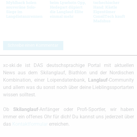
Myhlback holen
beim Lysebotn Opp,
tschechischer
souveräne Solo-
Hedegart düpiert
Hand: Kästle
Siege im
die Langlauf-Elite
Eigentümer
Langdistanzrennen
einmal mehr
ConsilTech kauft
Madshus
Schreibe einen Kommentar
xc-ski.de ist DAS deutschsprachige Portal mit aktuellen
News aus dem Skilanglauf, Biathlon und der Nordischen
Kombination, einer Loipendatenbank,
Langlauf
-Community
und allem was du sonst noch über deine Lieblingssportarten
wissen solltest.
Ob
Skilanglauf
-Anfänger oder Profi-Sportler, wir haben
immer ein offenes Ohr für dich! Du kannst uns jederzeit über
das
Kontaktformular
erreichen.