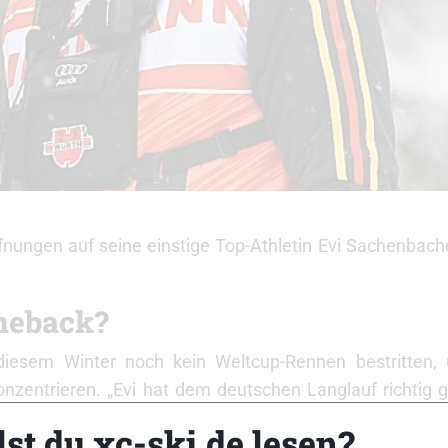
nungen auf seine einstige Top-Athletin Evi Sachenbache
omeback?
diesem Winter noch kein Weltcup-Rennen bestritten,
ntrieren. „Evi hat dem deutschen Langlauf richtig g
henden Erfolge gehabt. Wenn du zweimal Olympiasiegeri
st du xc-ski.de lesen?
hmen“, sagte Skilanglauf-Bundestrainer Jochen Behl