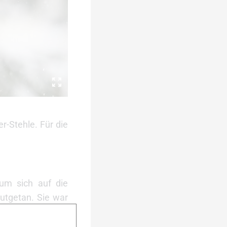
r-Stehle. Für die
 um sich auf die
utgetan. Sie war
n wirst, ist das
e. Behle hat die