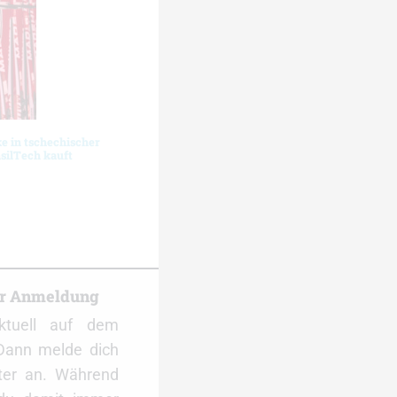
 in tschechischer
silTech kauft
er Anmeldung
ktuell auf dem
Dann melde dich
ter an. Während