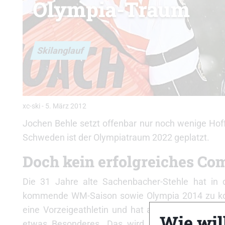
Olympia-Traum
Skilanglauf
xc-ski
-
5. März 2012
Jochen Behle setzt offenbar nur noch wenige Hoff
Schweden ist der Olympiatraum 2022 geplatzt.
Doch kein erfolgreiches C
Die 31 Jahre alte Sachenbacher-Stehle hat in 
kommende WM-Saison sowie Olympia 2014 zu konze
eine Vorzeigeathletin und hat auch die entsprec
Wie will
etwas Besonderes. Das wird ihr keiner mehr ne