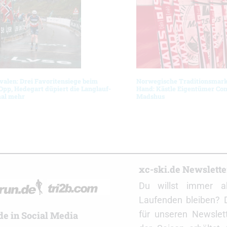
ivalen: Drei Favoritensiege beim
Norwegische Traditionsmarke
Opp, Hedegart düpiert die Langlauf-
Hand: Kästle Eigentümer Con
mal mehr
Madshus
r
xc-ski.de Newslett
Du willst immer a
Laufenden bleiben? 
für unseren Newslet
de in Social Media