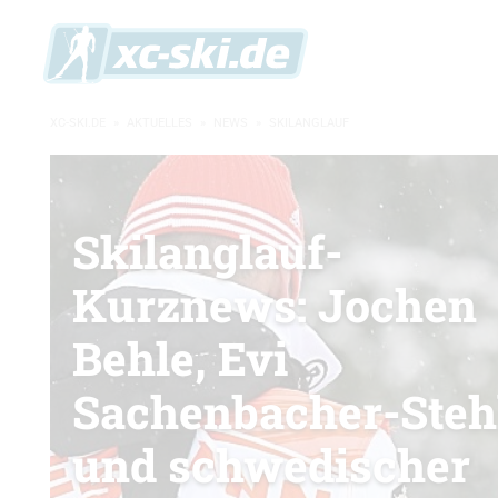
XC-SKI.DE
»
AKTUELLES
»
NEWS
»
SKILANGLAUF
Skilanglauf-
Kurznews: Jochen
Behle, Evi
Sachenbacher-Steh
und schwedischer