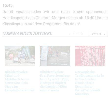
15:45:
Damit verabschieden wir uns nach einem spannenden
Handicapstart aus Oberhof. Morgen stehen ab 15:40 Uhr die
Klassiksprints auf dem Programm. Bis dann!
VERWANDTE ARTIKEL
Zurück
Weiter
Blinkfestivalen:
Blinkfestivalen:
Norwegische
Slind und
Drei Favoritensiege
Traditionsmarke in
Myhlback holen
beim Lysebotn Opp,
tschechischer
souveräne Solo-
Hedegart düpiert
Hand: Kästle
Siege im
die Langlauf-Elite
Eigentümer
Langdistanzrennen
einmal mehr
ConsilTech kauft
Madshus