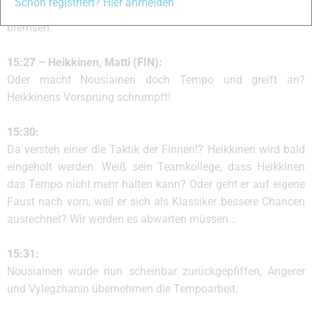
Schon registriert? Hier anmelden
Verfolger. Offenbar soll er für seinen Kollegen das Feld
bremsen.
15:27 – Heikkinen, Matti (FIN):
Oder macht Nousiainen doch Tempo und greift an?
Heikkinens Vorsprung schrumpft!
15:30:
Da versteh einer die Taktik der Finnen!? Heikkinen wird bald
eingeholt werden. Weiß sein Teamkollege, dass Heikkinen
das Tempo nicht mehr halten kann? Oder geht er auf eigene
Faust nach vorn, weil er sich als Klassiker bessere Chancen
ausrechnet? Wir werden es abwarten müssen…
15:31:
Nousiainen wurde nun scheinbar zurückgepfiffen, Angerer
und Vylegzhanin übernehmen die Tempoarbeit.