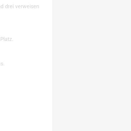
nd drei verweisen
Platz.
us.