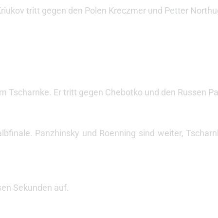
ta Kriukov tritt gegen den Polen Kreczmer und Petter Northu
Tim Tscharnke. Er tritt gegen Chebotko und den Russen P
Halbfinale. Panzhinsky und Roenning sind weiter, Tscharnk
esen Sekunden auf.