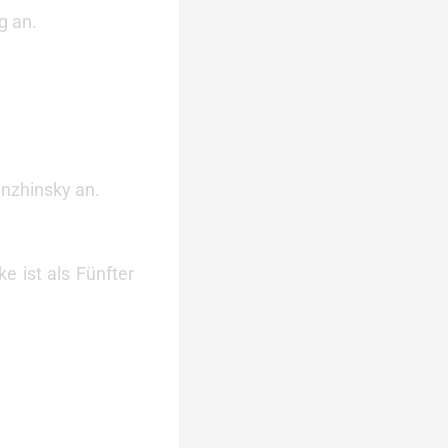
g an.
anzhinsky an.
e ist als Fünfter