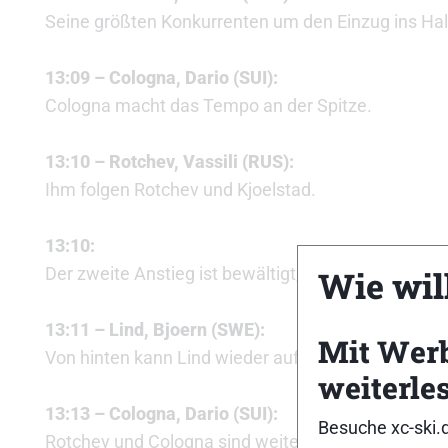
Seine größten Konkurrenten um den Einzug ins Ha
13:09 – Cologna, Dario (SUI):
Cologna macht das Tempo an der Spitze.
13:10 – Rotchev, Vassili (RUS):
Ihm folgen Rotchev und Kjoelstad.
13:10:
Der zweite Anstieg ist bewältigt, noch immer sind 
Wie will
13:11 – Lind, Bjoern (SWE):
Mit Wer
Von hinten kann Lind wieder aufschließen.
weiterle
13:13 – Cologna, Dario (SUI):
Besuche xc-ski.
Rotchev und Cologna sind weiter. Lind wird Dritter, i