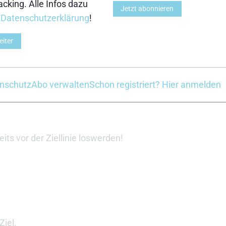
cking. Alle Infos dazu
Jetzt abonnieren
r
Datenschutzerklärung
!
n ist gefallen und mit Tobi Angerer sehen wir unsere
eiter
nschutz
Abo verwalten
Schon registriert? Hier anmelden
as Tempo!
its vor der Ziellinie loswerden!
Ziel.