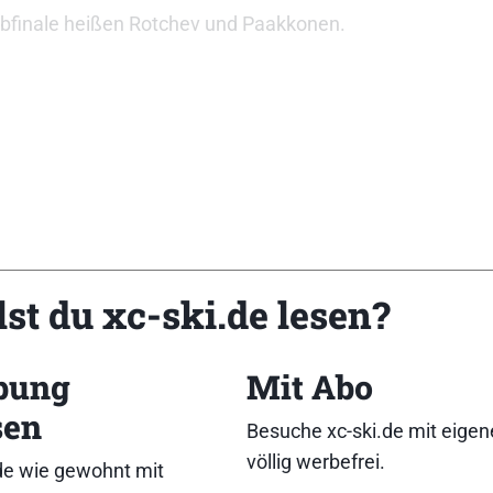
lbfinale heißen Rotchev und Paakkonen.
die drei dicht zusammen.
st du xc-ski.de lesen?
bung
Mit Abo
sen
Besuche xc-ski.de mit eige
völlig werbefrei.
de wie gewohnt mit
st aber als Lucky Looser ebenfalls für das Halbfinale quali