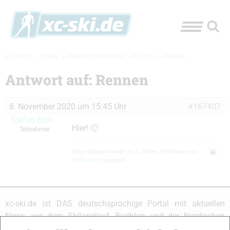
XC-SKI.DE
»
FOREN
»
ANDERE SPORTARTEN
»
ROLLSKI
»
RENNEN
Antwort auf: Rennen
8. November 2020 um 15:45 Uhr
#167407
Stefan Eich
Hier! 🙂
Teilnehmer
Diese Antwort wurde vor 5 Jahren, 9 Monaten von
Stefan Eich
geändert.
xc-ski.de ist DAS deutschsprachige Portal mit aktuellen
News aus dem Skilanglauf, Biathlon und der Nordischen
Kombination, einer Loipendatenbank,
Langlauf
-Community