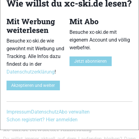
Wie willst du xc-ski.de lesen?
und allem was du sonst noch über deine Lieblingssportarten
wissen solltest.
Mit Werbung
Mit Abo
weiterlesen
Ob
Skilanglauf
-Anfänger oder Profi-Sportler, wir haben
Besuche xc-ski.de mit
immer ein offenes Ohr für dich! Du kannst uns jederzeit über
eigenem Account und völlig
Besuche xc-ski.de wie
das
Kontaktformular
erreichen.
werbefrei.
gewohnt mit Werbung und
Tracking. Alle Infos dazu
Jetzt abonnieren
Partner
findest du in der
Datenschutzerklärung
!
Akzeptieren und weiter
xc-ski.de in Social Media
instagram
facebook
spotify
x
youtube
Impressum
Datenschutz
Abo verwalten
Schon registriert? Hier anmelden
xc-ski.de Newsletter Anmeldung
Du willst immer aktuell auf dem Laufenden bleiben? Dann